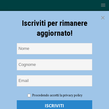
×
Iscriviti per rimanere
aggiornato!
HOME
NOTIZIE
EVENTI A PIACENZA
Bad Lambs,
Procedendo accetti la privacy policy
il Premio Danza&Danza migliore produzione italiana 2017 al Teatro
Filodrammatici l’8 febbraio