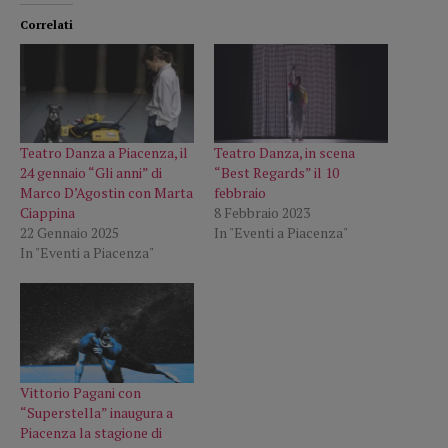
Correlati
Teatro Danza a Piacenza, il
Teatro Danza, in scena
24 gennaio “Gli anni” di
“Best Regards” il 10
Marco D’Agostin con Marta
febbraio
Ciappina
8 Febbraio 2023
22 Gennaio 2025
In "Eventi a Piacenza"
In "Eventi a Piacenza"
Vittorio Pagani con
“Superstella” inaugura a
Piacenza la stagione di