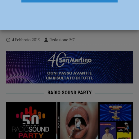
Bad Lambs, il Premio Danza&Danza
migliore produzione italiana 2017 al
Teatro Filodrammatici l’8 febbraio
4 Febbraio 2019
Redazione MC
RADIO SOUND PARTY