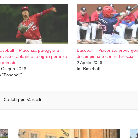
aseball – Piacenza pareggia a
Baseball – Piacenza, prove gen
ovisio e abbandona ogni speranza
di campionato contro Brescia
i primato
2 Aprile 2026
 Giugno 2026
In "Baseball"
n "Baseball"
Carlofilippo Vardelli