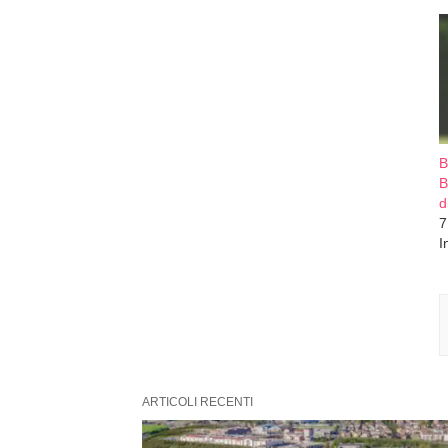
B
B
d
7
I
ARTICOLI RECENTI