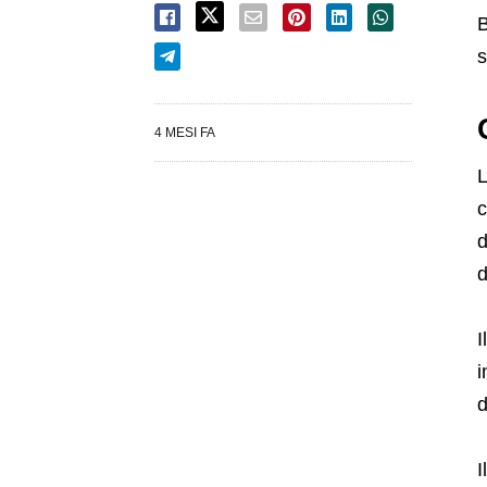
B
s
4 MESI FA
L
c
d
d
I
i
d
I