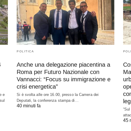
POLITICA
POL
4
Anche una delegazione piacentina a
Co
Roma per Futuro Nazionale con
Ma
Vannacci: “Focus su immigrazione e
urb
crisi energetica”
op
con
e e
Si è svolta alle ore 16.00, presso la Camera dei
leg
sul
Deputati, la conferenza stampa di…
40 minuti fa
“Sul
atta
45 m