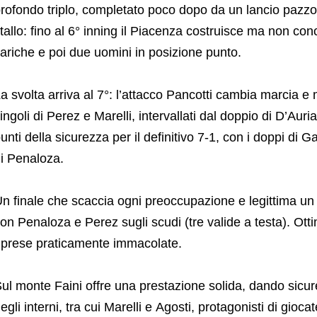
rofondo triplo, completato poco dopo da un lancio pazzo 
tallo: fino al 6° inning il Piacenza costruisce ma non con
ariche e poi due uomini in posizione punto.
a svolta arriva al 7°: l’attacco Pancotti cambia marcia e
ingoli di Perez e Marelli, intervallati dal doppio di D’Auria
unti della sicurezza per il definitivo 7-1, con i doppi di G
i Penaloza.
n finale che scaccia ogni preoccupazione e legittima un b
on Penaloza e Perez sugli scudi (tre valide a testa). Ott
iprese praticamente immacolate.
ul monte Faini offre una prestazione solida, dando sicur
egli interni, tra cui Marelli e Agosti, protagonisti di gioca