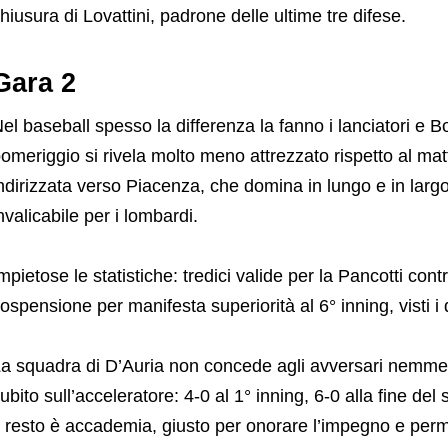
hiusura di Lovattini, padrone delle ultime tre difese.
Gara 2
el baseball spesso la differenza la fanno i lanciatori e Bo
omeriggio si rivela molto meno attrezzato rispetto al matti
ndirizzata verso Piacenza, che domina in lungo e in lar
nvalicabile per i lombardi.
mpietose le statistiche: tredici valide per la Pancotti cont
ospensione per manifesta superiorità al 6° inning, visti i q
a squadra di D’Auria non concede agli avversari nemmeno
ubito sull’acceleratore: 4-0 al 1° inning, 6-0 alla fine del
l resto è accademia, giusto per onorare l’impegno e perm