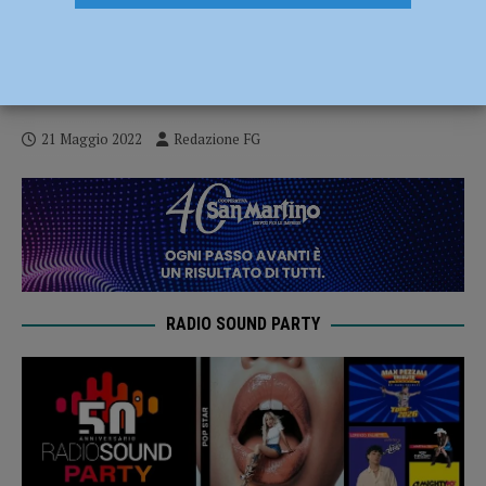
Bignami (Fratelli d’Italia): “Con Patrizia
Barbieri per una città che riparta dopo il
Covid”
21 Maggio 2022
Redazione FG
RADIO SOUND PARTY