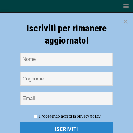
×
Iscriviti per rimanere
aggiornato!
HOME
NOTIZIE
POLITICA
Bignami
Procedendo accetti la privacy policy
(Fratelli d’Italia): “Con Patrizia Barbieri per una città che riparta dopo il
Covid”