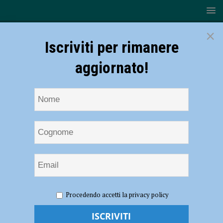
×
Iscriviti per rimanere
aggiornato!
HOME
NOTIZIE
ECONOMIA
Compravendite
Procedendo accetti la privacy policy
immobiliari, a Piacenza crescita del 3,6%
Compravendite immobiliari, a Piacenza