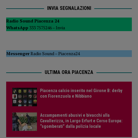
INVIA SEGNALAZIONI
Radio Sound Piacenza 24
WhatsApp
333 7575246 –
Invia
Messenger
Radio Sound
–
Piacenza24
ULTIMA ORA PIACENZA
Piacenza calcio inserito nel Girone B: derby
con Fiorenzuola e Nibbiano
Accampamenti abusivi e bivacchi alla
Cavallerizza, in Largo Erfurt e Corso Europa:
“sgomberati” dalla polizia locale