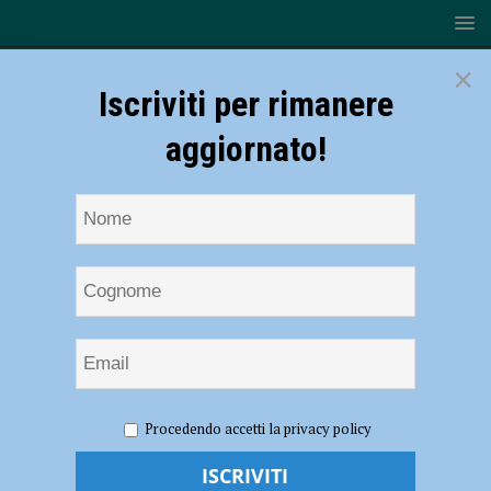
×
Iscriviti per rimanere
aggiornato!
HOME
NOTIZIE
ATTUALITÀ
Il prefetto Falco visita
Procedendo accetti la privacy policy
il Conservatorio Nicolini: “Un’eccellenza piacentina”
Il prefetto Falco visita il Conservatorio