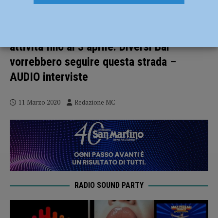
Coronavirus, a Piacenza molti
commercianti hanno deciso di chiudere le
attività fino al 3 aprile. Diversi Bar
vorrebbero seguire questa strada –
AUDIO interviste
11 Marzo 2020
Redazione MC
RADIO SOUND PARTY