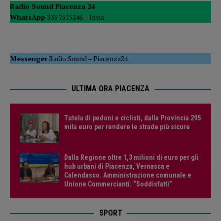
Radio Sound Piacenza 24
WhatsApp
333 7575246 –
Invia
Messenger
Radio Sound
–
Piacenza24
ULTIMA ORA PIACENZA
Tutela di pedoni e ciclisti, dalla Provincia 295
mila euro per rendere le strade più sicure
Dalla Regione oltre 1,3 milioni di euro per gli
hub urbani di Piacenza, Vernasca e
Calendasco. Amministrazione comunale e
Unione Commercianti: “Soddisfatti”
SPORT