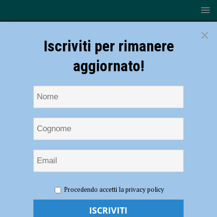
×
Iscriviti per rimanere
aggiornato!
HOME
NOTIZIE
ATTUALITÀ
Coronavirus, a
Procedendo accetti la privacy policy
Piacenza molti commercianti hanno deciso di chiudere le attività fino al
3 aprile. Diversi Bar vorrebbero seguire questa strada – AUDIO
interviste