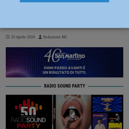
Coronavirus, Callori (FdI): “Vanno fatti i
tamponi a tutti, altrimenti non arriveremo
alla fine dell’emergenza” – AUDIO
20 Aprile 2020
Redazione MC
RADIO SOUND PARTY