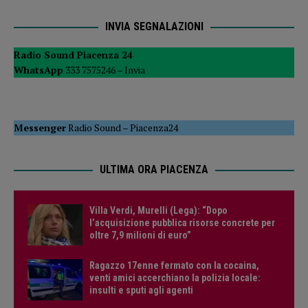
INVIA SEGNALAZIONI
Radio Sound Piacenza 24
WhatsApp
333 7575246 –
Invia
Messenger
Radio Sound
–
Piacenza24
ULTIMA ORA PIACENZA
Villa Verdi, Murelli (Lega): “Dopo
l’acquisizione pubblica risorse concrete per
oltre 7,9 milioni di euro”
Ragazzo 17enne fermato con la cocaina,
venti amici accerchiano la polizia locale:
insulti e sputi agli agenti