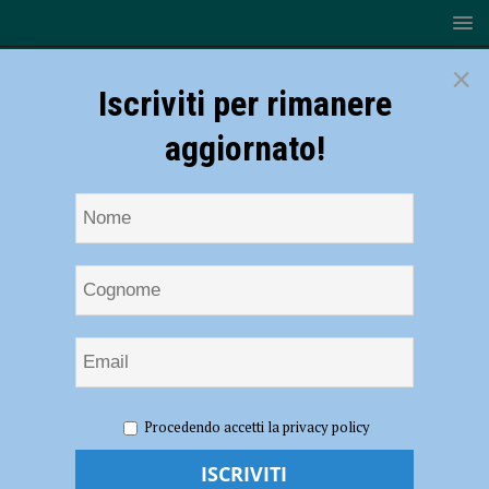
×
Iscriviti per rimanere
aggiornato!
HOME
NOTIZIE
ATTUALITÀ
Coronavirus, Callori
Procedendo accetti la privacy policy
(FdI): “Vanno fatti i tamponi a tutti, altrimenti non arriveremo alla fine
dell’emergenza” – AUDIO