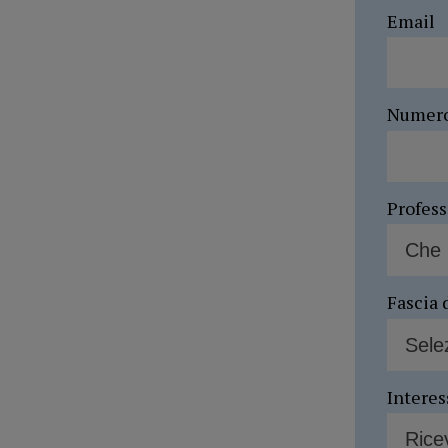
Email
Numer
Profes
Fascia 
Interes