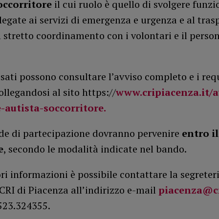
occorritore
il cui ruolo è quello di svolgere funzi
legate ai servizi di emergenza e urgenza e al tras
n stretto coordinamento con i volontari e il person
ssati possono consultare l’avviso completo e i requ
ollegandosi al sito https://
www.cripiacenza.it/a
-autista-soccorritore.
e di partecipazione dovranno pervenire
entro il
e
, secondo le modalità indicate nel bando.
ori informazioni è possibile contattare la segreter
RI di Piacenza all’indirizzo e-mail
piacenza@cr
23.324355.