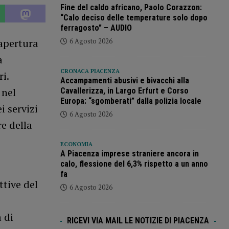
Fine del caldo africano, Paolo Corazzon:
“Calo deciso delle temperature solo dopo
ferragosto” – AUDIO
’apertura
6 Agosto 2026
a
CRONACA PIACENZA
i.
Accampamenti abusivi e bivacchi alla
 nel
Cavallerizza, in Largo Erfurt e Corso
Europa: “sgomberati” dalla polizia locale
i servizi
6 Agosto 2026
re della
ECONOMIA
A Piacenza imprese straniere ancora in
calo, flessione del 6,3% rispetto a un anno
fa
ttive del
6 Agosto 2026
 di
RICEVI VIA MAIL LE NOTIZIE DI PIACENZA