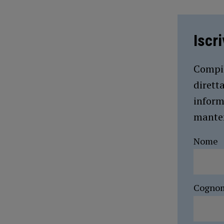
Iscr
Compil
dirett
inform
manten
Nome
Cogno