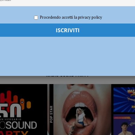
re 2025
Redazione FG
Attualità
sul deflusso ecologico non possono mettere in ginocchio gli agricoltori”
Procedendo accetti la privacy policy
RADIO SOUND PARTY