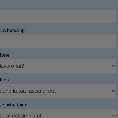
o WhatsApp
sione
di età
se principale