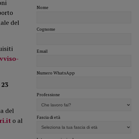
oni
Nome
porto
ale del
Cognome
isiti
Email
vviso-
Numero WhatsApp
 23
Professione
ia del
Fascia di età
i.it
o al