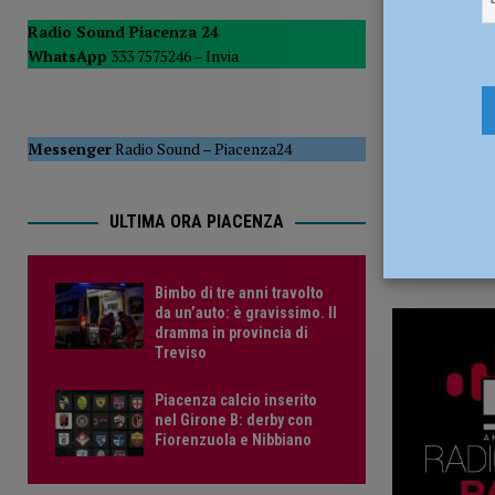
14 Novemb
CRONACA PIACENZA
Radio Sound Piacenza 24
WhatsApp
333 7575246 –
Invia
[ 6 Agosto 2026 ]
Crisi idrica, Murelli (Lega): “Le regole 
POLITICA
Messenger
Radio Sound
–
Piacenza24
ULTIMA ORA PIACENZA
Bimbo di tre anni travolto
da un’auto: è gravissimo. Il
dramma in provincia di
Treviso
Piacenza calcio inserito
nel Girone B: derby con
Fiorenzuola e Nibbiano