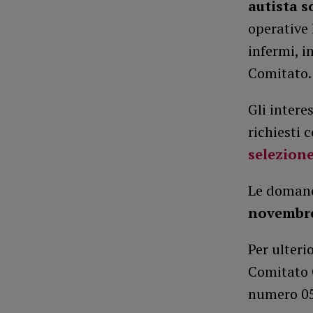
autista s
operative 
infermi, i
Comitato.
Gli intere
richiesti c
selezione
Le domand
novembr
Per ulteri
Comitato C
numero 05