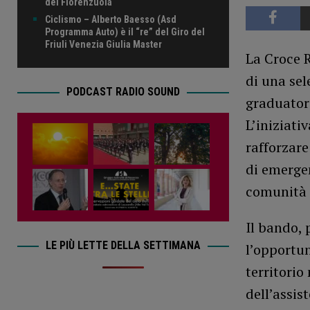
del Fiorenzuola
Ciclismo – Alberto Baesso (Asd
Programma Auto) è il “re” del Giro del
Friuli Venezia Giulia Master
La Croce 
di una sel
PODCAST RADIO SOUND
graduatori
L’iniziati
rafforzare
di emergen
comunità e
Il bando, 
LE PIÙ LETTE DELLA SETTIMANA
l’opportun
territorio
dell’assis