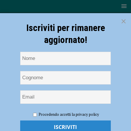
×
Iscriviti per rimanere
aggiornato!
HOME
NOTIZIE
ATTUALITÀ
“A scuola con
Procedendo accetti la privacy policy
coraggio”, convegno nazionale del Centro psicopedagogico di Daniele
Novara