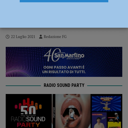
“A scuola con coraggio”, convegno
nazionale del Centro psicopedagogico di
Daniele Novara
22 Luglio 2021
Redazione FG
RADIO SOUND PARTY