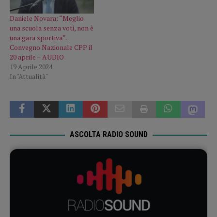
Daniele Novara: “Meglio
una scuola senza voti, non è
una gara sportiva”.
Convegno Nazionale CPP il
20 aprile – AUDIO
19 Aprile 2024
In "Attualità"
ASCOLTA RADIO SOUND