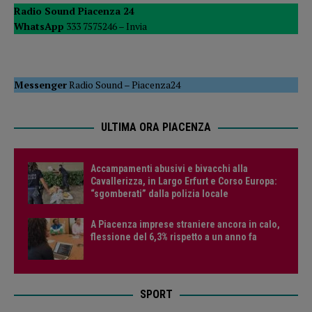
Radio Sound Piacenza 24
WhatsApp
333 7575246 –
Invia
Messenger
Radio Sound
–
Piacenza24
ULTIMA ORA PIACENZA
Accampamenti abusivi e bivacchi alla
Cavallerizza, in Largo Erfurt e Corso Europa:
“sgomberati” dalla polizia locale
A Piacenza imprese straniere ancora in calo,
flessione del 6,3% rispetto a un anno fa
SPORT