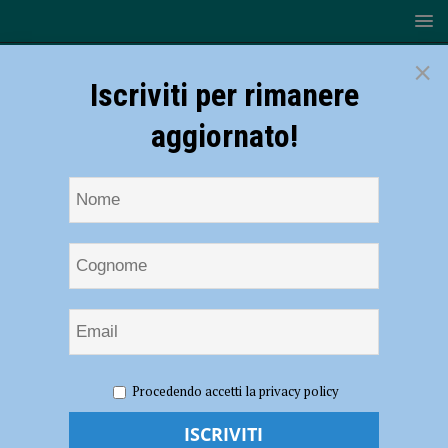
×
Iscriviti per rimanere
aggiornato!
HOME
NOTIZIE
ATTUALITÀ
“Degrado e rifiuti”, i
Procedendo accetti la privacy policy
residenti chiamano CasaPound e i militanti ripuliscono l’area
“Degrado e rifiuti”, i residenti chiamano