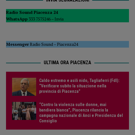
Radio Sound Piacenza 24
WhatsApp
333 7575246 –
Invia
Messenger
Radio Sound
–
Piacenza24
ULTIMA ORA PIACENZA
Caldo estremo e asili nido, Tagliaferri (FdI):
“Verificare subito la situazione nella
provincia di Piacenza”
“Contro la violenza sulle donne, mai
bandiera bianca”, Piacenza rilancia la
campagna nazionale di Anci e Presidenza del
Consiglio