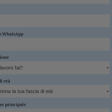
o WhatsApp
sione
di età
se principale