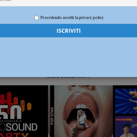
 2020
Redazione FG
Cronaca Piacenza
dI): “Verificare subito la situazione nella provincia di Piacenza”
POLITICA
Procedendo accetti la privacy policy
RADIO SOUND PARTY