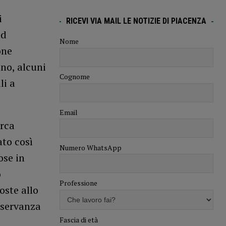
i
RICEVI VIA MAIL LE NOTIZIE DI PIACENZA
ad
Nome
one
no, alcuni
Cognome
li a
Email
irca
ato così
Numero WhatsApp
ose in
o
Professione
oste allo
sservanza
Fascia di età