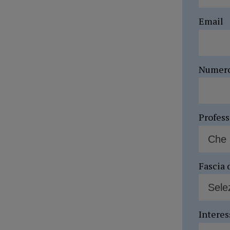
Email
Numer
Profes
Fascia 
Interes