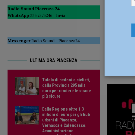
29 Ottobre
POLITICA
Radio Sound Piacenza 24
WhatsApp
333 7575246 –
Invia
[ 5 Agosto 2026 ]
Caldo estremo e asili nido, Tagliaferri (F
Messenger
Radio Sound
–
Piacenza24
ULTIMA ORA PIACENZA
Tutela di pedoni e ciclisti,
dalla Provincia 295 mila
euro per rendere le strade
più sicure
Dalla Regione oltre 1,3
milioni di euro per gli hub
urbani di Piacenza,
Vernasca e Calendasco.
Amministrazione