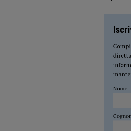
Iscr
Compil
dirett
inform
manten
Nome
Cogno