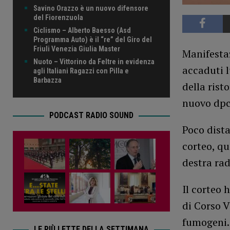
Savino Orazzo è un nuovo difensore
del Fiorenzuola
Ciclismo – Alberto Baesso (Asd
Programma Auto) è il “re” del Giro del
Friuli Venezia Giulia Master
Manifestaz
Nuoto – Vittorino da Feltre in evidenza
accaduti l
agli Italiani Ragazzi con Pilla e
Barbazza
della rist
nuovo dpc
PODCAST RADIO SOUND
Poco dista
corteo, q
destra rad
Il corteo 
di Corso V
fumogeni.
LE PIÙ LETTE DELLA SETTIMANA