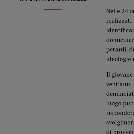
Nelle 24 o
realizzati
identifica
domiciliar
petardi, d
ideologie 
Il giovane
vent’anni 
denunciato
luogo pubb
rispondere
svolgiment
di provved