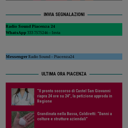
INVIA SEGNALAZIONI
Radio Sound Piacenza 24
WhatsApp
333 7575246 –
Invia
Messenger
Radio Sound
–
Piacenza24
ULTIMA ORA PIACENZA
“Il pronto soccorso di Castel San Giovanni
riapra 24 ore su 24”, la petizione approda in
Regione
Grandinata nella Bassa, Coldiretti: “Danni a
colture e strutture aziendali”