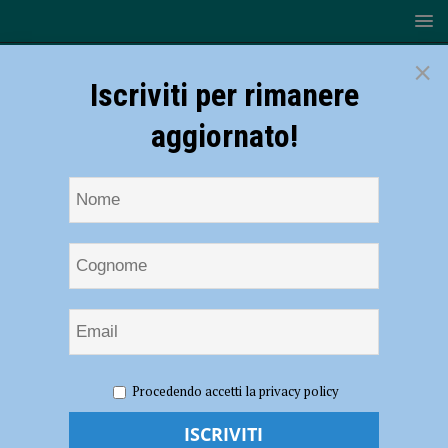
×
Iscriviti per rimanere
aggiornato!
HOME
NOTIZIE
ATTUALITÀ
Foibe: “Silenzio e
Procedendo accetti la privacy policy
revisionismo rendono la ferita ancora più profonda” – FOTO
Foibe: “Silenzio e revisionismo rendono la