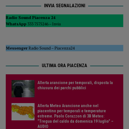
INVIA SEGNALAZIONI
Radio Sound Piacenza 24
WhatsApp
333 7575246 –
Invia
Messenger
Radio Sound
–
Piacenza24
ULTIMA ORA PIACENZA
Allerta arancione per temporali, disposta la
chiusura dei parchi pubblici
Allerta Meteo Arancione anche nel
piacentino per temporali e temperature
estreme. Paolo Corazzon di 3B Meteo:
“Tregua del caldo da domenica 19 luglio” –
AUDIO