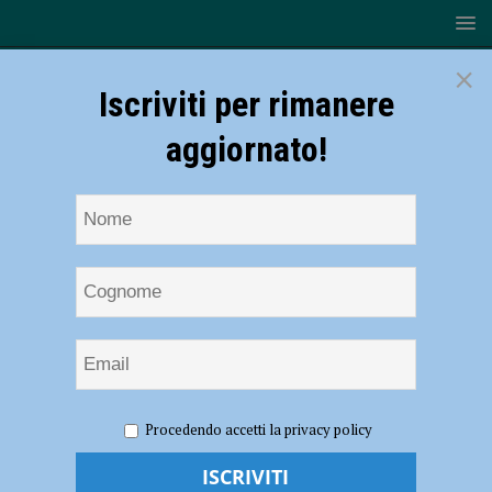
×
Iscriviti per rimanere
aggiornato!
HOME
NOTIZIE
ATTUALITÀ
Evento nel piccolo
Procedendo accetti la privacy policy
borgo di Colombaia, raccolti 4 mila euro per la Fondazione Casa di Iris
Evento nel piccolo borgo di Colombaia,