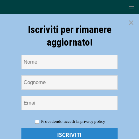
×
Iscriviti per rimanere
aggiornato!
HOME
NOTIZIE
ATTUALITÀ
La Gastroenterologia
Procedendo accetti la privacy policy
di Piacenza premiata in ambito internazionale: riconoscimento
europeo per Anna Cominardi