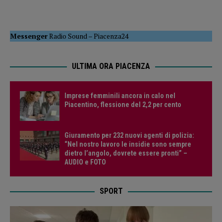
Messenger
Radio Sound
–
Piacenza24
ULTIMA ORA PIACENZA
Imprese femminili ancora in calo nel
Piacentino, flessione del 2,2 per cento
Giuramento per 232 nuovi agenti di polizia:
“Nel nostro lavoro le insidie sono sempre
dietro l’angolo, dovrete essere pronti” –
AUDIO e FOTO
SPORT