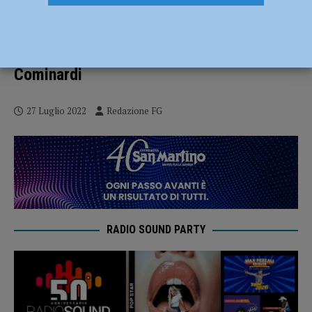
La Gastroenterologia di Piacenza
premiata in ambito internazionale:
riconoscimento europeo per Anna
Cominardi
27 Luglio 2022
Redazione FG
RADIO SOUND PARTY