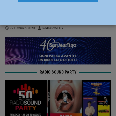
non volgere mai lo sguardo dall’altra
parte”
27 Gennaio 2020
Redazione FG
RADIO SOUND PARTY