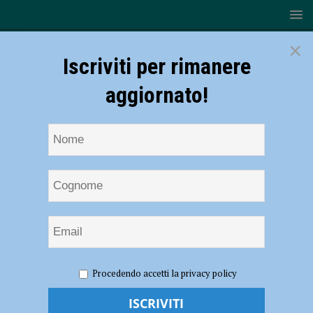
×
Iscriviti per rimanere
aggiornato!
HOME
NOTIZIE
ATTUALITÀ
Giornata della
Procedendo accetti la privacy policy
memoria: “Ricordare per non volgere mai lo sguardo dall’altra parte”
Giornata della memoria: “Ricordare per