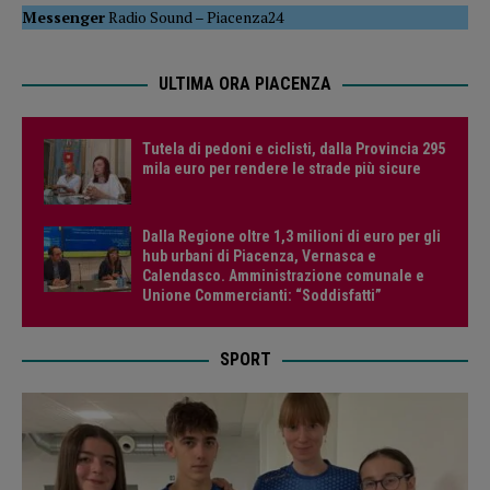
Messenger
Radio Sound
–
Piacenza24
ULTIMA ORA PIACENZA
Tutela di pedoni e ciclisti, dalla Provincia 295
mila euro per rendere le strade più sicure
Dalla Regione oltre 1,3 milioni di euro per gli
hub urbani di Piacenza, Vernasca e
Calendasco. Amministrazione comunale e
Unione Commercianti: “Soddisfatti”
SPORT