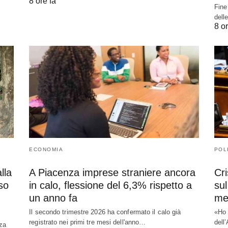
8 ore fa
Fine
dell
8 or
ECONOMIA
POL
lla
A Piacenza imprese straniere ancora
Cri
so
in calo, flessione del 6,3% rispetto a
su
un anno fa
met
Il secondo trimestre 2026 ha confermato il calo già
«Ho 
registrato nei primi tre mesi dell'anno…
dell
nza