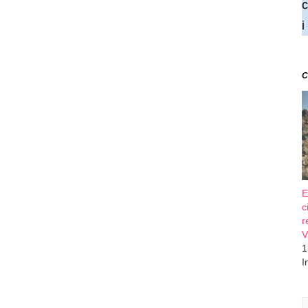
c
i
C
E
c
r
V
1
I