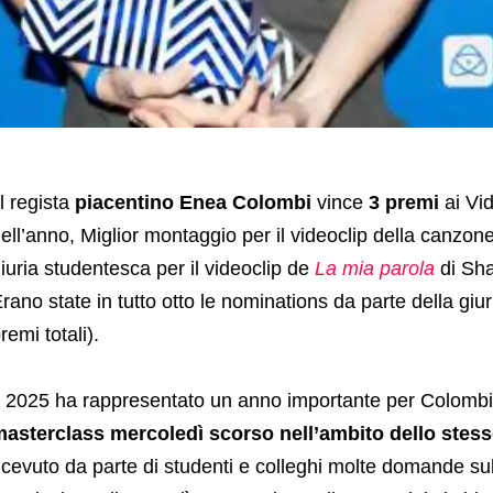
ll regista
piacentino Enea Colombi
vince
3 premi
ai Vi
ell’anno, Miglior montaggio per il videoclip della canzon
iuria studentesca per il videoclip de
La mia parola
di Sha
rano state in tutto otto le nominations da parte della giur
remi totali).
l 2025 ha rappresentato un anno importante per Colombi,
asterclass mercoledì scorso nell’ambito dello stes
icevuto da parte di studenti e colleghi molte domande su