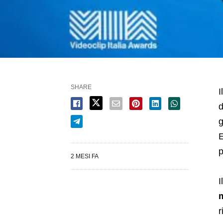
SHARE
I
d
g
E
p
2 MESI FA
I
m
r