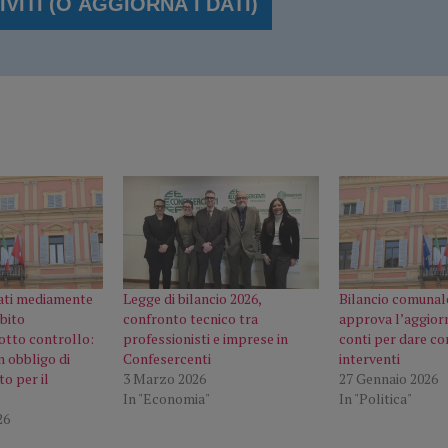
ati mediamente
Legge di bilancio 2026,
Bilancio comunale
ebito
confronto tecnico tra
approva l’aggior
otto controllo:
professionisti e imprese in
conti per dare con
n obbligo di
Confesercenti
interventi
o per il
3 Marzo 2026
27 Gennaio 2026
In "Economia"
In "Politica"
26