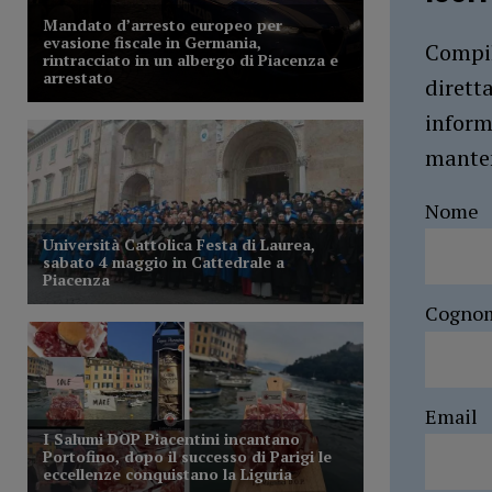
Compil
dirett
inform
manten
Nome
Cogno
Email