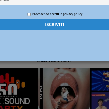
022
Redazione FG
Politica
ia 295 mila euro per rendere le strade più sicure
ATTUALITÀ
Procedendo accetti la privacy policy
RADIO SOUND PARTY