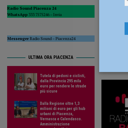
9 Marzo 2
del Consiglio
POLITICA
Radio Sound Piacenza 24
WhatsApp
333 7575246 –
Invia
[ 5 Agosto 2026 ]
Tutela di pedoni e ciclisti, dalla Provinc
Messenger
Radio Sound
–
Piacenza24
ULTIMA ORA PIACENZA
Tutela di pedoni e ciclisti,
dalla Provincia 295 mila
euro per rendere le strade
più sicure
Dalla Regione oltre 1,3
milioni di euro per gli hub
urbani di Piacenza,
Vernasca e Calendasco.
Amministrazione