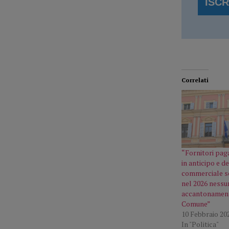
Correlati
“Fornitori pag
in anticipo e d
commerciale s
nel 2026 nessu
accantonament
Comune”
10 Febbraio 20
In "Politica"