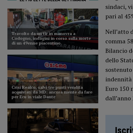
sindaci, v
pari al 45
Nell’atto 
comma 586 
Bilancio d
dello Stat
sostenuto
indennità 
Euro 150 m
dall’anno 
Iscr