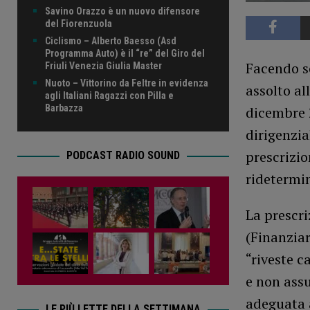
Savino Orazzo è un nuovo difensore
del Fiorenzuola
Ciclismo – Alberto Baesso (Asd
Programma Auto) è il “re” del Giro del
Facendo s
Friuli Venezia Giulia Master
Nuoto – Vittorino da Feltre in evidenza
assolto al
agli Italiani Ragazzi con Pilla e
Barbazza
dicembre 
dirigenzi
prescrizio
PODCAST RADIO SOUND
ridetermin
La prescri
(Finanziar
“riveste c
e non assu
adeguata 
LE PIÙ LETTE DELLA SETTIMANA