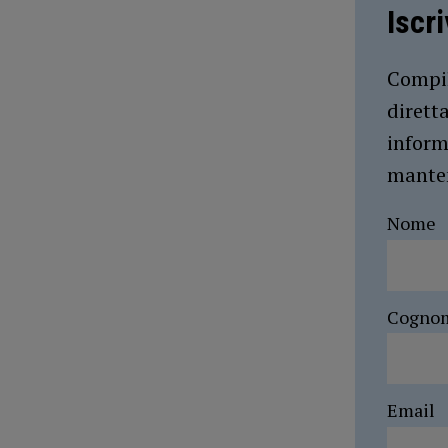
Iscr
Compil
dirett
inform
manten
Nome
Cogno
Email