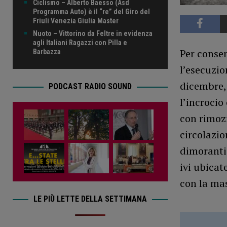
Ciclismo – Alberto Baesso (Asd
Programma Auto) è il “re” del Giro del
Friuli Venezia Giulia Master
Nuoto – Vittorino da Feltre in evidenza
agli Italiani Ragazzi con Pilla e
Per consen
Barbazza
l’esecuzio
dicembre, 
PODCAST RADIO SOUND
l’incrocio 
con rimozi
circolazio
dimoranti 
ivi ubicat
con la mas
LE PIÙ LETTE DELLA SETTIMANA