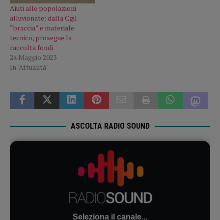
Aiuti alle popolazioni
alluvionate: dalla Cgil
“braccia” e materiale
tecnico, prosegue la
raccolta fondi
24 Maggio 2023
In "Attualità"
ASCOLTA RADIO SOUND
Seleziona il canale...