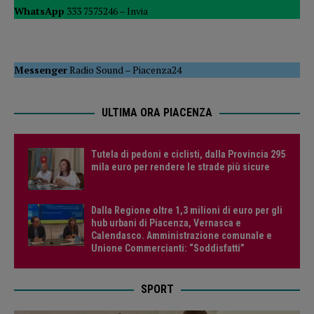
WhatsApp
333 7575246 –
Invia
Messenger
Radio Sound
–
Piacenza24
ULTIMA ORA PIACENZA
Tutela di pedoni e ciclisti, dalla Provincia 295
mila euro per rendere le strade più sicure
Dalla Regione oltre 1,3 milioni di euro per gli
hub urbani di Piacenza, Vernasca e
Calendasco. Amministrazione comunale e
Unione Commercianti: “Soddisfatti”
SPORT