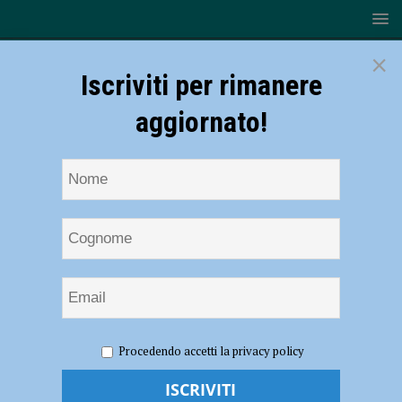
×
Iscriviti per rimanere
aggiornato!
HOME
NOTIZIE
POLITICA
Iren ed Enel, Cgil ai
Procedendo accetti la privacy policy
candidati: “Tutela dei presidi territoriali”
Iren ed Enel, Cgil ai candidati: “Tutela dei