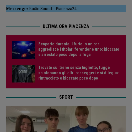
Messenger
Radio Sound
–
Piacenza24
ULTIMA ORA PIACENZA
Scoperto durante il furto in un bar
aggredisce i titolari ferendone uno: bloccato
e arrestato poco dopo la fuga
Trovato sul treno senza biglietto, fugge
spintonando gli altri passeggeri e si dilegua:
rintracciato e bloccato poco dopo
SPORT