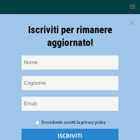
×
Iscriviti per rimanere
aggiornato!
HOME
NOTIZIE
SPORT
Laura Tacchini sarà il
Procedendo accetti la privacy policy
baluardo della seconda linea della Pallavolo Sangiorgio
Laura Tacchini sarà il baluardo della