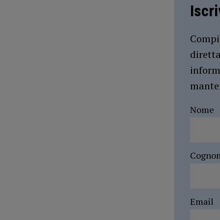
Iscr
Compil
dirett
inform
manten
Nome
Cogno
Email