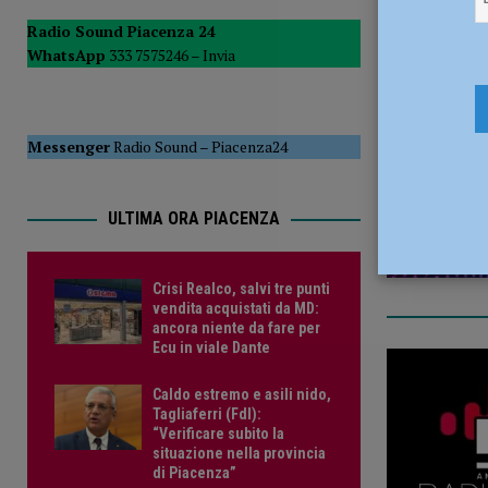
[ 5 Agosto 2026 ]
Tennistavolo – Cortemaggiore, è tutto p
Radio Sound Piacenza 24
WhatsApp
333 7575246 –
Invia
17 Marzo 
Messenger
Radio Sound
–
Piacenza24
ULTIMA ORA PIACENZA
Crisi Realco, salvi tre punti
vendita acquistati da MD:
ancora niente da fare per
Ecu in viale Dante
Caldo estremo e asili nido,
Tagliaferri (FdI):
“Verificare subito la
situazione nella provincia
di Piacenza”