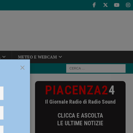
A
METEO E WEBCAM
×
PIACENZA2
4
na sul Facsal:
Il Giornale Radio di Radio Sound
orna sul
CLICCA E ASCOLTA
bara,
LE ULTIME NOTIZIE