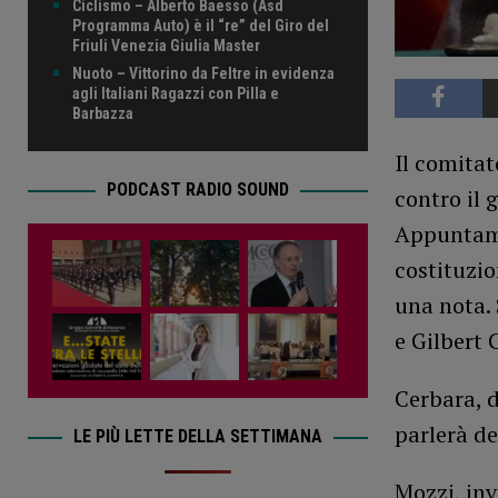
Ciclismo – Alberto Baesso (Asd
Programma Auto) è il “re” del Giro del
Friuli Venezia Giulia Master
Nuoto – Vittorino da Feltre in evidenza
agli Italiani Ragazzi con Pilla e
Barbazza
Il comitat
PODCAST RADIO SOUND
contro il 
Appuntame
costituzio
una nota. 
e Gilbert 
Cerbara, d
parlerà de
LE PIÙ LETTE DELLA SETTIMANA
Mozzi, inv