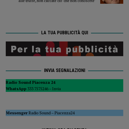
alle truffe, non cliccate cio’ che non conoscete”
LA TUA PUBBLICITÀ QUI
INVIA SEGNALAZIONI
Radio Sound Piacenza 24
WhatsApp
333 7575246 –
Invia
Messenger
Radio Sound
–
Piacenza24