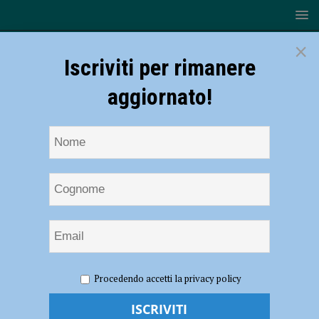
×
Iscriviti per rimanere
aggiornato!
HOME
NOTIZIE
ATTUALITÀ
Per il nuovo ospedale
Procedendo accetti la privacy policy
di Piacenza altri 10 milioni di euro, il governo approva la richiesta della
Regione