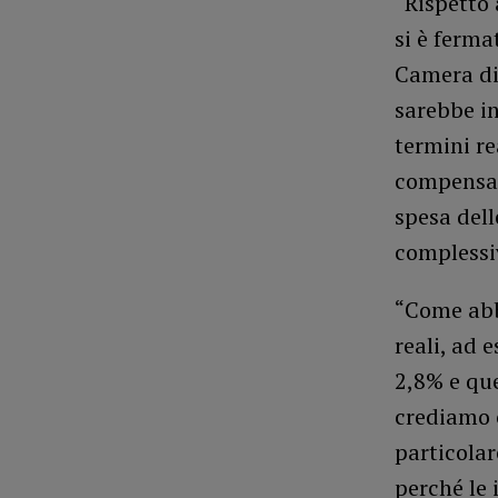
“Rispetto
si è ferma
Camera di 
sarebbe in
termini re
compensata
spesa dell
complessi
“Come abb
reali, ad 
2,8% e que
crediamo c
particolar
perché le 