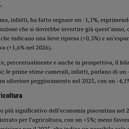
.
ma, infatti, ha fatto segnare un -1,1%, esprimend
uzione che si dovrebbe invertire già quest’anno, 
 che indicano una lieve ripresa (+0,3%) e un’espa
iva (+1,6% nel 2026).
e, percentualmente e anche in prospettiva, il bil
i; le prime stime camerali, infatti, parlano di un 
un ulteriore peggioramento nel 2025, con un -4,1
ricoltura
o più significativo dell’economia piacentina nel 2
istrato per l’agricoltura, con un +5%; meno favor
revisione per il 2025, che indica un possibile calo 