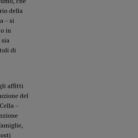
sumo, che
rio della
a – si
o in
 sia
oli di
i affitti
ruzione del
Cella –
enzione
famiglie,
osti