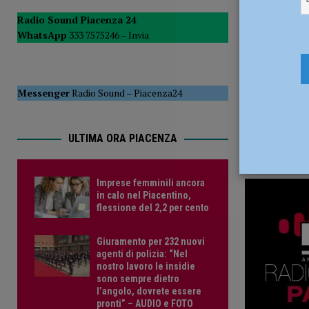
[ 5 Agosto 2026 ]
Savino Orazzo è un nuovo difensore de
Radio Sound Piacenza 24
WhatsApp
333 7575246 –
Invia
Messenger
Radio Sound
–
Piacenza24
ULTIMA ORA PIACENZA
Imprese femminili ancora
in calo nel Piacentino,
flessione del 2,2 per cento
Giuramento per 232 nuovi
agenti di polizia: “Nel
nostro lavoro le insidie
sono sempre dietro
l’angolo, dovrete essere
pronti” – AUDIO e FOTO