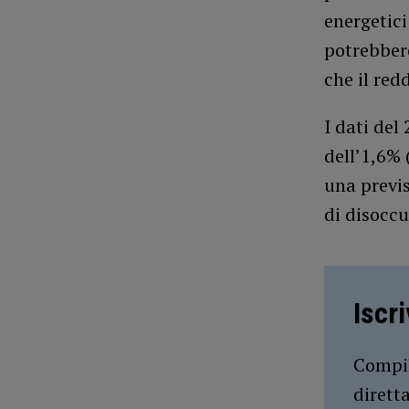
energetici
potrebber
che il redd
I dati del
dell’1,6% 
una previs
di disoccu
Iscr
Compil
dirett