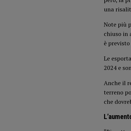
una risali
Note più p
chiuso in
è previsto
Le esporta
2024 e son
Anche il r
terreno po
che dovre
L’aumento