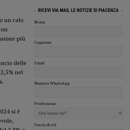
RICEVI VIA MAIL LE NOTIZIE DI PIACENZA
o un calo
Nome
con
nsione più
Cognome
ancio delle
Email
-2,5% nel
%.
Numero WhatsApp
Professione
024 si è
evole,
Fascia di età
del 2,8% e