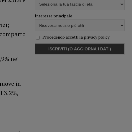
Interesse principale
izi;
l comparto
Procedendo accetti la privacy policy
,9% nel
muove in
l 3,2%,