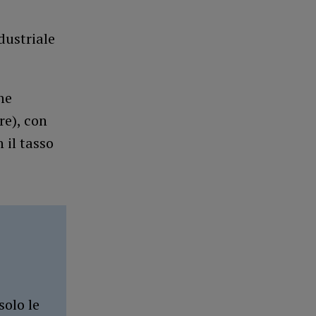
)
dustriale
ne
re), con
 il tasso
solo le