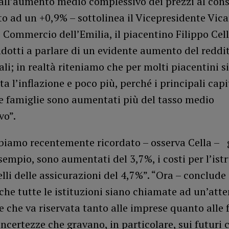
 all’aumento medio complessivo dei prezzi al con
to ad un +0,9% – sottolinea il Vicepresidente Vica
Commercio dell’Emilia, il piacentino Filippo Cell
dotti a parlare di un evidente aumento del reddit
ali; in realtà riteniamo che per molti piacentini si
 l’inflazione e poco più, perché i principali capit
e famiglie sono aumentati più del tasso medio
vo”.
iamo recentemente ricordato – osserva Cella – gl
esempio, sono aumentati del 3,7%, i costi per l’ist
lli delle assicurazioni del 4,7%”. “Ora – conclude 
he tutte le istituzioni siano chiamate ad un’att
e che va riservata tanto alle imprese quanto alle 
incertezze che gravano, in particolare, sui futuri c