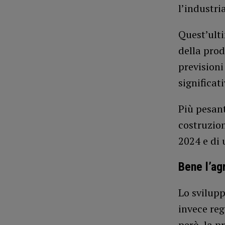
l’industria
Quest’ulti
della prod
previsioni
significat
Più pesant
costruzion
2024 e di 
Bene l’ag
Lo svilupp
invece reg
però, la p