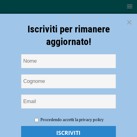
×
Iscriviti per rimanere
aggiornato!
HOME
NOTIZIE
ATTUALITÀ
Mass training di
Procedendo accetti la privacy policy
rianimazione cardiopolmonare in Piazza Cavalli sabato 18 ottobre
Mass training di rianimazione