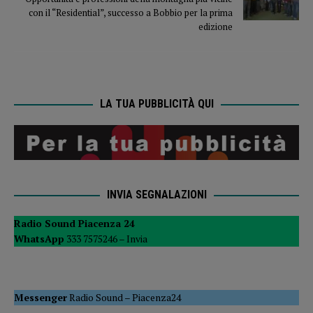
con il “Residential”, successo a Bobbio per la prima
edizione
LA TUA PUBBLICITÀ QUI
INVIA SEGNALAZIONI
Radio Sound Piacenza 24
WhatsApp
333 7575246 –
Invia
Messenger
Radio Sound
–
Piacenza24