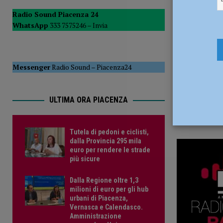
3 Settembr
POLITICA
Radio Sound Piacenza 24
WhatsApp
333 7575246 –
Invia
[ 5 Agosto 2026 ]
Caldo estremo e asili nido, Tagliaferri (F
Messenger
Radio Sound
–
Piacenza24
ULTIMA ORA PIACENZA
Tutela di pedoni e ciclisti,
dalla Provincia 295 mila
euro per rendere le strade
più sicure
Dalla Regione oltre 1,3
milioni di euro per gli hub
urbani di Piacenza,
Vernasca e Calendasco.
Amministrazione