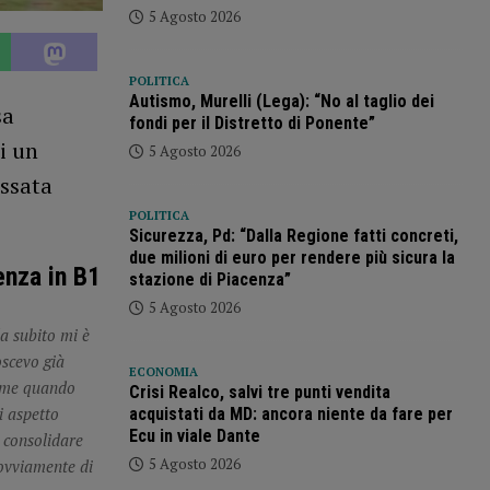
5 Agosto 2026
POLITICA
Autismo, Murelli (Lega): “No al taglio dei
sa
fondi per il Distretto di Ponente”
i un
5 Agosto 2026
assata
POLITICA
Sicurezza, Pd: “Dalla Regione fatti concreti,
due milioni di euro per rendere più sicura la
enza in B1
stazione di Piacenza”
5 Agosto 2026
da subito mi è
oscevo già
ECONOMIA
ieme quando
Crisi Realco, salvi tre punti vendita
i aspetto
acquistati da MD: ancora niente da fare per
Ecu in viale Dante
i consolidare
5 Agosto 2026
 ovviamente di