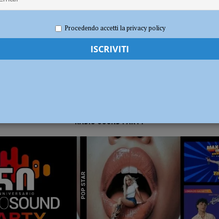
e 2021
Carlofilippo Vardelli
Sport
,
Volley
dI): “Verificare subito la situazione nella provincia di Piacenza”
POLITICA
Procedendo accetti la privacy policy
RADIO SOUND PARTY