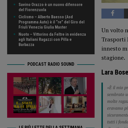
Savino Orazzo è un nuovo difensore
del Fiorenzuola
Ciclismo – Alberto Baesso (Asd
Programma Auto) è il “re” del Giro del
Friuli Venezia Giulia Master
Un volto n
Nuoto – Vittorino da Feltre in evidenza
Trasporti 
agli Italiani Ragazzi con Pilla e
Barbazza
innesto mi
stagione.
PODCAST RADIO SOUND
Lara Bose
«È il mio p
sembrato un
molte ragaz
eravamo più
sicuramente
tutti i fon
LE PIÙ LETTE DELLA SETTIMANA