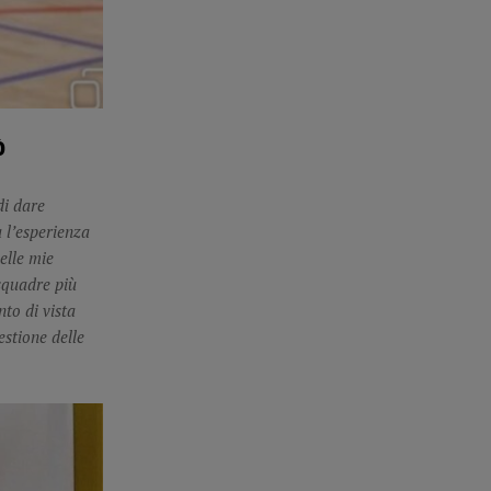
ò
di dare
 l’esperienza
elle mie
squadre più
to di vista
estione delle