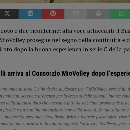
uovo e due riconferme: alla voce attaccanti il Bu
MioVolley prosegue nel segno della continuità e d
rato dopo la buona esperienza in serie C della p
lli arriva al Consorzio MioVolley dopo l’esperi
rimo anno in serie C e ho deciso di giocare per il MioVolley perché fin 
 ambiente sereno e propenso per la crescita delle giovani, inoltre con
ze della squadra dato che avevamo fatto la selezione provinciale ins
 piccole e tutte mi hanno parlato bene della società. Da quest’anno m
 una crescita personale sia a livello fisico ma anche psicologico: vorre
damentali ma soprattutto in quanto opposto l’attacco e la difesa; spero