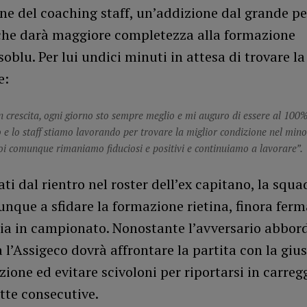
ne del coaching staff, un’addizione dal grande p
 che darà maggiore completezza alla formazione
oblu. Per lui undici minuti in attesa di trovare la
e:
n crescita, ogni giorno sto sempre meglio e mi auguro di essere al 100%
Io e lo staff stiamo lavorando per trovare la miglior condizione nel min
noi comunque rimaniamo fiduciosi e positivi e continuiamo a lavorare”.
ti dal rientro nel roster dell’ex capitano, la squa
nque a sfidare la formazione rietina, finora fer
ria in campionato. Nonostante l’avversario abbor
a l’Assigeco dovrà affrontare la partita con la giu
ione ed evitare scivoloni per riportarsi in carre
tte consecutive.