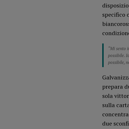
disposizio
specifico
biancoross
condizion
“Mi sento i
possibile. 
possibile, 
Galvanizza
prepara du
sola vitto
sulla cart
concentraz
due sconfi