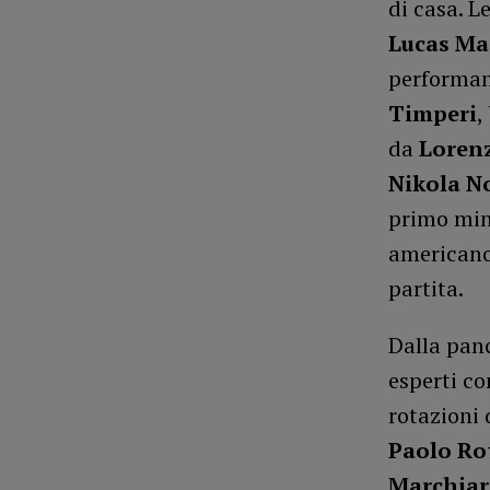
di casa. L
Lucas Mag
performan
Timperi
,
da
Loren
Nikola N
primo minu
americano
partita.
Dalla panc
esperti c
rotazioni 
Paolo R
Marchia