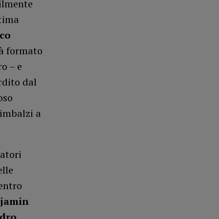
bilmente
ttima
co
rà formato
o – e
rdito dal
oso
imbalzi a
atori
lle
centro
jamin
dro