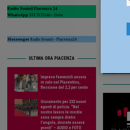
[ 5 Agosto 2026 ]
Travolto da un tir in manovra a Codogno,
Radio Sound Piacenza 24
WhatsApp
333 7575246 –
Invia
PIACENZA
11 Novemb
Messenger
Radio Sound
–
Piacenza24
ULTIMA ORA PIACENZA
Imprese femminili ancora
in calo nel Piacentino,
flessione del 2,2 per cento
Giuramento per 232 nuovi
agenti di polizia: “Nel
nostro lavoro le insidie
sono sempre dietro
l’angolo, dovrete essere
pronti” – AUDIO e FOTO