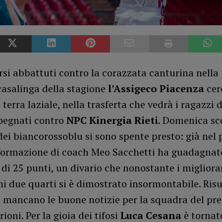
si abbattuti contro la corazzata canturina nella
casalinga della stagione
l’Assigeco Piacenza
cerc
n terra laziale, nella trasferta che vedrà i ragazzi 
mpegnati contro
NPC Kinergia Rieti
. Domenica sc
ei biancorossoblu si sono spente presto: già nel
formazione di coach Meo Sacchetti ha guadagnat
di 25 punti, un divario che nonostante i miglior
mi due quarti si è dimostrato insormontabile. Risu
n mancano le buone notizie per la squadra del pr
ioni. Per la gioia dei tifosi
Luca Cesana
è tornat