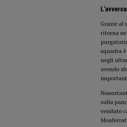
L’avversa
Grazie al 
ritorna ne
purgatorio
squadra è 
negli ulti
avendo sfo
importanti
Nonostante
sulla pan
venduto ca
Monferrato