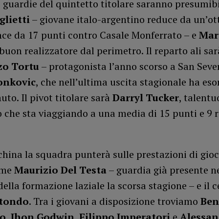
e guardie del quintetto titolare saranno presumi
lietti
– giovane italo-argentino reduce da un’o
ce da 17 punti contro Casale Monferrato – e
Mar
 buon realizzatore dal perimetro. Il reparto ali sa
zo Tortu
– protagonista l’anno scorso a San Sever
onkovic
, che nell’ultima uscita stagionale ha eso
to. Il pivot titolare sarà
Darryl Tucker
, talentu
 che sta viaggiando a una media di 15 punti e 9 r
hina la squadra punterà sulle prestazioni di gioc
ome
Maurizio Del Testa
– guardia già presente ne
della formazione laziale la scorsa stagione – e il 
otondo
. Tra i giovani a disposizione troviamo
Ben
ro
,
Jhon Godwin
,
Filippo Imperatori
e
Alessan