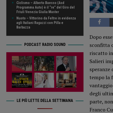
Ciclismo – Alberto Baesso (Asd
Programma Auto) è il “re” del Giro del
Friuli Venezia Giulia Master
Nuoto – Vittorino da Feltre in evidenza
agli Italiani Ragazzi con Pilla e
Barbazza
Dopo esser
sconfitta 
PODCAST RADIO SOUND
riscatto i
Salieri i
speranze d
tempo la 
vantaggio 
degli ulti
LE PIÙ LETTE DELLA SETTIMANA
parte, no
Franco Cur