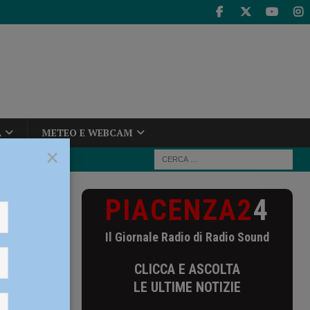
A
METEO E WEBCAM
×
PIACENZA2
4
segue la prima
Il Giornale Radio di Radio Sound
a prima
CLICCA E ASCOLTA
eti –
LE ULTIME NOTIZIE