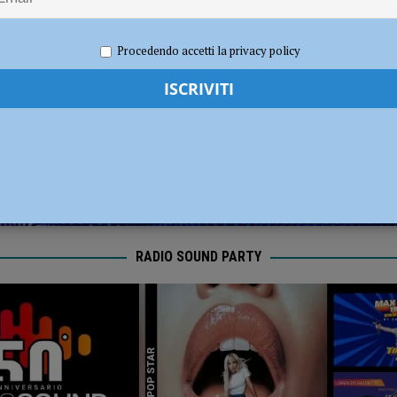
 indagini in corso sulla morte di un 49enne piacentino
CRONACA
re 2022
Carlofilippo Vardelli
Basket
,
Notizie
,
Sport
Procedendo accetti la privacy policy
RADIO SOUND PARTY