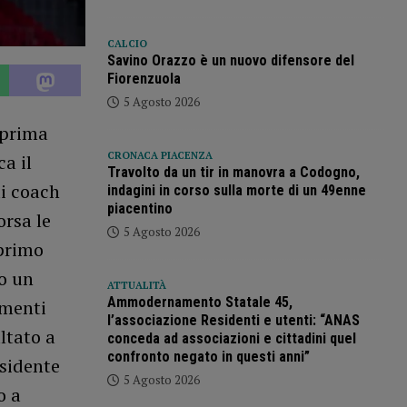
CALCIO
Savino Orazzo è un nuovo difensore del
Fiorenzuola
5 Agosto 2026
 prima
CRONACA PIACENZA
a il
Travolto da un tir in manovra a Codogno,
di coach
indagini in corso sulla morte di un 49enne
piacentino
orsa le
5 Agosto 2026
 primo
o un
ATTUALITÀ
Ammodernamento Statale 45,
amenti
l’associazione Residenti e utenti: “ANAS
ltato a
conceda ad associazioni e cittadini quel
confronto negato in questi anni”
esidente
5 Agosto 2026
o a