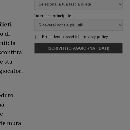
Interesse principale
ieti
o di
Procedendo accetti la privacy policy
nti: la
sconfitta
e sta
giocatori
eduto
ha
le
prie mura