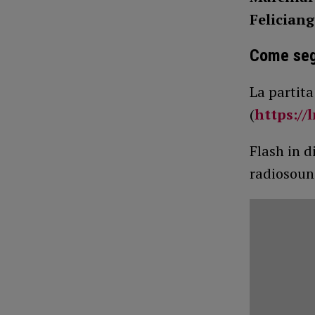
Feliciang
Come segu
La partita
(
https://
Flash in d
radiosoun