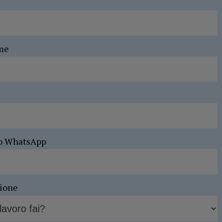
me
o WhatsApp
sione