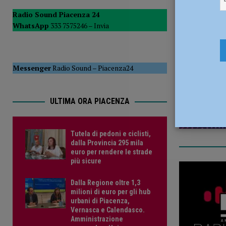
POLITICA
Radio Sound Piacenza 24
WhatsApp
333 7575246 –
Invia
[ 5 Agosto 2026 ]
Caldo estremo e asili nido, Tagliaferri (F
16 Ottobre
Messenger
Radio Sound
–
Piacenza24
ULTIMA ORA PIACENZA
Tutela di pedoni e ciclisti,
dalla Provincia 295 mila
euro per rendere le strade
più sicure
Dalla Regione oltre 1,3
milioni di euro per gli hub
urbani di Piacenza,
Vernasca e Calendasco.
Amministrazione