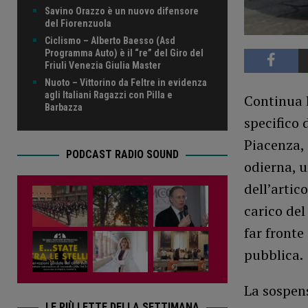
Savino Orazzo è un nuovo difensore
del Fiorenzuola
Ciclismo – Alberto Baesso (Asd
Programma Auto) è il “re” del Giro del
Friuli Venezia Giulia Master
Nuoto – Vittorino da Feltre in evidenza
agli Italiani Ragazzi con Pilla e
Continua l
Barbazza
specifico 
Piacenza, 
PODCAST RADIO SOUND
odierna, 
dell’artic
carico del
far fronte
pubblica.
La sospens
LE PIÙ LETTE DELLA SETTIMANA