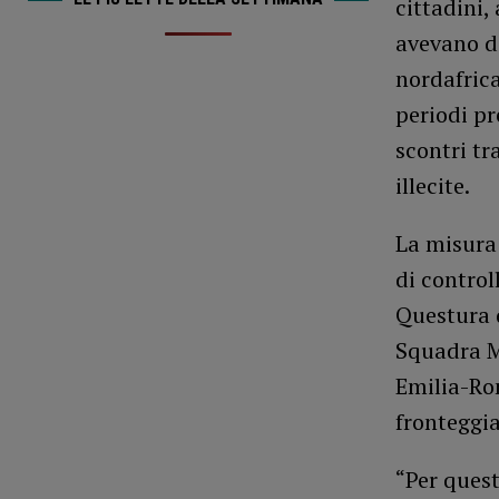
cittadini,
avevano de
nordafrica
periodi pr
scontri tr
illecite.
La misura 
di control
Questura d
Squadra M
Emilia-Ro
fronteggia
“Per quest