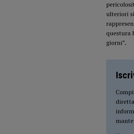
pericolosi
ulteriori 
rappresent
questura 
giorni”.
Iscr
Compil
dirett
inform
manten