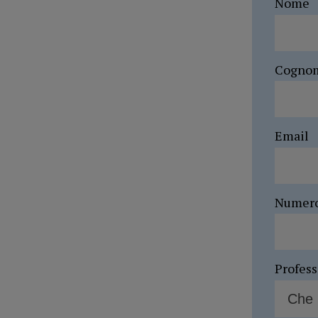
Nome
Cogno
Email
Numer
Profes