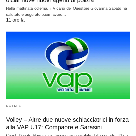
diciannove nuovi agenti di polizia
Nella mattinata odierna, il Vicario del Questore Giovanna Sabato ha
salutato e augurato buon lavoro…
11 ore fa
NOTIZIE
Volley – Altre due nuove schiacciatrici in forza
alla VAP U17: Compaore e Sarasini
Coach Donato Maggipinto, tecnico responsabile della squadra U17 e