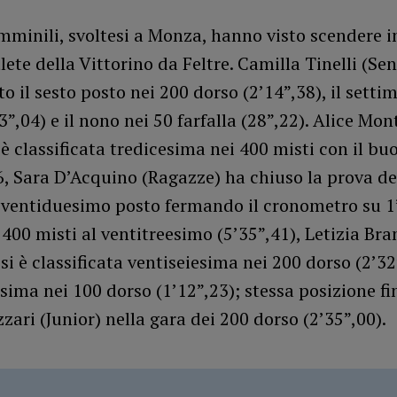
mminili, svoltesi a Monza, hanno visto scendere i
lete della Vittorino da Feltre. Camilla Tinelli (Sen
o il sesto posto nei 200 dorso (2’14”,38), il setti
3”,04) e il nono nei 50 farfalla (28”,22). Alice Mon
i è classificata tredicesima nei 400 misti con il b
6, Sara D’Acquino (Ragazze) ha chiuso la prova de
l ventiduesimo posto fermando il cronometro su 1
 400 misti al ventitreesimo (5’35”,41), Letizia Bra
si è classificata ventiseiesima nei 200 dorso (2’32
sima nei 100 dorso (1’12”,23); stessa posizione fi
zari (Junior) nella gara dei 200 dorso (2’35”,00).