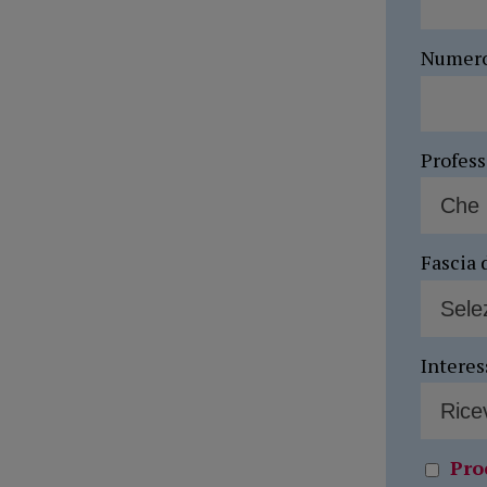
Numer
Profes
Fascia 
Interes
Pro