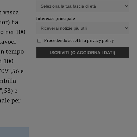
n vasca
Interesse principale
ior) ha
mo nei 100
tavoci
Procedendo accetti la privacy policy
uon tempo
i 100
’09”,56 e
mbilla
”,58) e
nale per