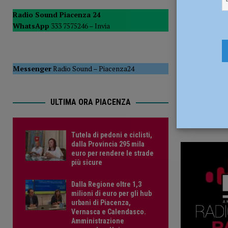
15 Marzo 
POLITICA
Radio Sound Piacenza 24
WhatsApp
333 7575246 –
Invia
[ 5 Agosto 2026 ]
Caldo estremo e asili nido, Tagliaferri (F
Messenger
Radio Sound
–
Piacenza24
ULTIMA ORA PIACENZA
Tutela di pedoni e ciclisti,
dalla Provincia 295 mila
euro per rendere le strade
più sicure
Dalla Regione oltre 1,3
milioni di euro per gli hub
urbani di Piacenza,
Vernasca e Calendasco.
Amministrazione