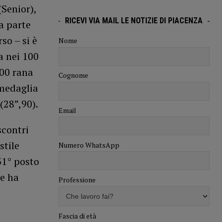
(Senior),
RICEVI VIA MAIL LE NOTIZIE DI PIACENZA
a parte
so – si è
Nome
a nei 100
200 rana
Cognome
“medaglia
(28”,90).
Email
scontri
stile
Numero WhatsApp
(31° posto
he ha
Professione
Fascia di età