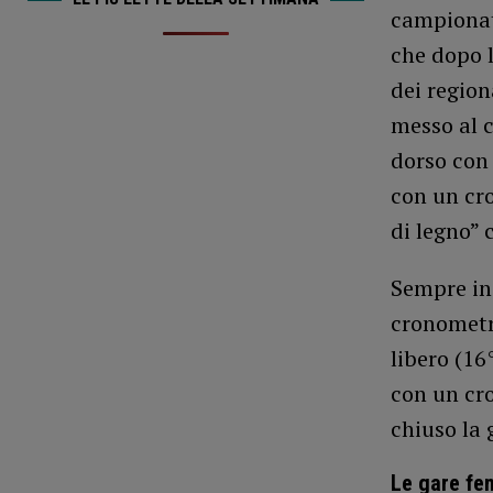
campionati
che dopo 
dei region
messo al c
dorso con 
con un cro
di legno” 
Sempre in 
cronometri
libero (16
con un cr
chiuso la 
Le gare fe