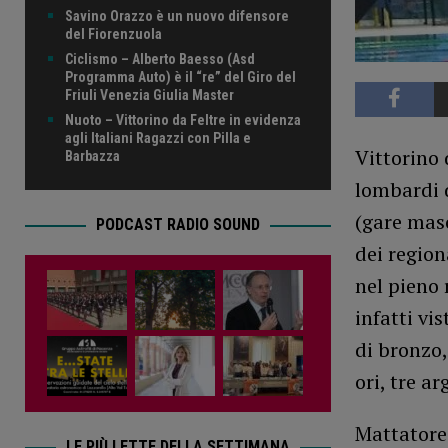
Savino Orazzo è un nuovo difensore
del Fiorenzuola
Ciclismo – Alberto Baesso (Asd
Programma Auto) è il “re” del Giro del
Friuli Venezia Giulia Master
Nuoto – Vittorino da Feltre in evidenza
agli Italiani Ragazzi con Pilla e
Vittorino 
Barbazza
lombardi d
(gare masc
PODCAST RADIO SOUND
dei region
nel pieno 
infatti vi
di bronzo
ori, tre ar
Mattatore 
LE PIÙ LETTE DELLA SETTIMANA