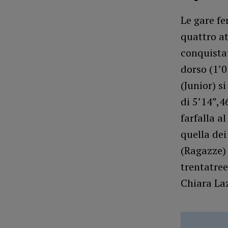
Le gare fe
quattro at
conquistat
dorso (1’0
(Junior) s
di 5’14”,4
farfalla a
quella dei
(Ragazze) 
trentatree
Chiara Laz