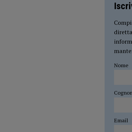
Iscr
Compil
dirett
inform
manten
Nome
Cogno
Email