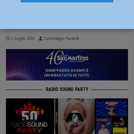
VO2 Team Pink, Vittoria Grassi e Arianna
Giordani protagoniste a San Francesco al
Campo
1 Luglio 2021
Carlofilippo Vardelli
RADIO SOUND PARTY