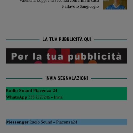
Valentina Zoppi è la seconda conferma in casa
Pallavolo Sangiorgio
LA TUA PUBBLICITÀ QUI
INVIA SEGNALAZIONI
Radio Sound Piacenza 24
WhatsApp
333 7575246 –
Invia
Messenger
Radio Sound
–
Piacenza24