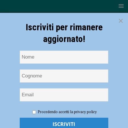
×
Iscriviti per rimanere
aggiornato!
HOME
NOTIZIE
SPORT
CICLISMO
VO2
Procedendo accetti la privacy policy
Team Pink, Vittoria Grassi e Arianna Giordani protagoniste a San
Francesco al Campo