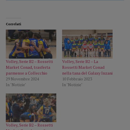
Correlati
Volley, Serie B2 – Rossetti
Volley, Serie B2 – La
Market Conad, trasferta
Rossetti Market Conad
parmense a Collecchio
nella tana del Galaxy Inzani
29 Novembre 2024
10 Febbraio 2023
In "Notizie"
In "Notizie"
Volley, Serie B2 – Rossetti