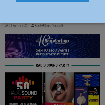
Conad torna a far festa piena in casa: 3-1
al Galaxy Collecchio
21 Aprile 2024
Carlofilippo Vardelli
RADIO SOUND PARTY