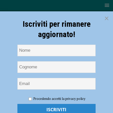
×
Iscriviti per rimanere
aggiornato!
HOME
NOTIZIE
Volley, Serie B2 – La Rossetti Market
Procedendo accetti la privacy policy
Conad torna a far festa piena in casa: 3-1 al Galaxy Collecchio
Volley, Serie B2 – La Rossetti Market