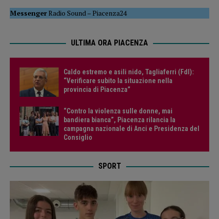
Messenger
Radio Sound
–
Piacenza24
ULTIMA ORA PIACENZA
Caldo estremo e asili nido, Tagliaferri (FdI):
“Verificare subito la situazione nella
provincia di Piacenza”
“Contro la violenza sulle donne, mai
bandiera bianca”, Piacenza rilancia la
campagna nazionale di Anci e Presidenza del
Consiglio
SPORT