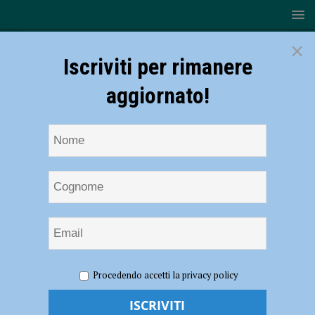
×
Iscriviti per rimanere
aggiornato!
HOME
NOTIZIE
Volley – Tre su tre: per la VAP saranno
Procedendo accetti la privacy policy
Final Four regionali nelle categorie Under 14, 16 e 18
Volley – Tre su tre: per la VAP saranno