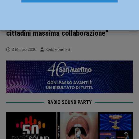
Ancora punti da chiarire nel decreto,
Bonaccini: “Ambiguità a cui dobbiamo
dare risposte”. Ausl: “Chiediamo ai
cittadini massima collaborazione”
8 Marzo 2020
Redazione FG
RADIO SOUND PARTY