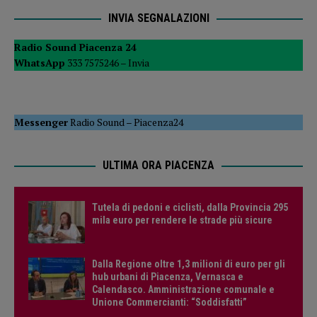
INVIA SEGNALAZIONI
Radio Sound Piacenza 24
WhatsApp
333 7575246 –
Invia
Messenger
Radio Sound
–
Piacenza24
ULTIMA ORA PIACENZA
Tutela di pedoni e ciclisti, dalla Provincia 295
mila euro per rendere le strade più sicure
Dalla Regione oltre 1,3 milioni di euro per gli
hub urbani di Piacenza, Vernasca e
Calendasco. Amministrazione comunale e
Unione Commercianti: “Soddisfatti”