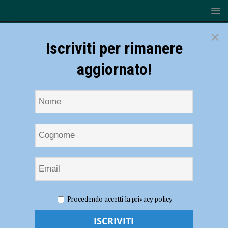
×
Iscriviti per rimanere
aggiornato!
HOME
NOTIZIE
CRONACA PIACENZA
Ancora punti
Procedendo accetti la privacy policy
da chiarire nel decreto, Bonaccini: “Ambiguità a cui dobbiamo dare
risposte”. Ausl: “Chiediamo ai cittadini massima collaborazione”