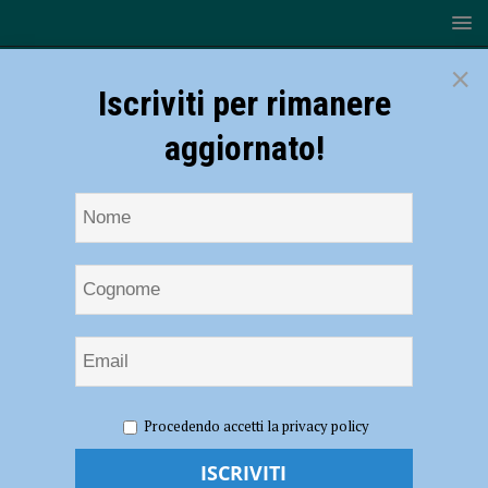
×
Iscriviti per rimanere
aggiornato!
HOME
NOTIZIE
ATTUALITÀ
Flash mob sul Facsal:
Procedendo accetti la privacy policy
“Allattamento al seno fondamentale per la crescita sana di bambini”
Flash mob sul Facsal: “Allattamento al