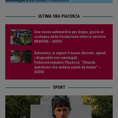
Messenger
Radio Sound
–
Piacenza24
ULTIMA ORA PIACENZA
Una nuova automedica per Anpas, grazie al
sostegno della Fondazione entra in servizio
BRAVO46 – AUDIO
Autovelox, in vigore il nuovo decreto: spenti
i dispositivi non omologati.
Federconsumatori Piacenza: “Chiarita
questione che andava avanti da tempo” –
AUDIO
SPORT