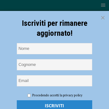
×
Iscriviti per rimanere
aggiornato!
HOME
NOTIZIE
EVENTI A PIACENZA
Appennino
Procedendo accetti la privacy policy
Festival 2020, conferenze, concerti e cammini musicali fino all’8
dicembre