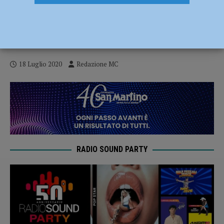
Appennino Festival 2020, conferenze,
concerti e cammini musicali fino all’8
dicembre
18 Luglio 2020
Redazione MC
RADIO SOUND PARTY