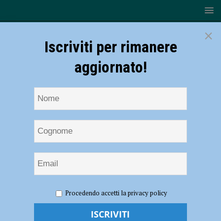
×
Iscriviti per rimanere
aggiornato!
HOME
NOTIZIE
EVENTI A PIACENZA
Appennino
Procedendo accetti la privacy policy
Festival, gli appuntamenti dal 22 al 24 settembre
Appennino Festival, gli appuntamenti dal