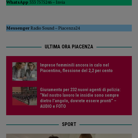
WhatsApp
333 7575246 –
Invia
Messenger
Radio Sound
–
Piacenza24
ULTIMA ORA PIACENZA
Imprese femminili ancora in calo nel
Piacentino, flessione del 2,2 per cento
Giuramento per 232 nuovi agenti di polizia:
“Nel nostro lavoro le insidie sono sempre
dietro l’angolo, dovrete essere pronti” –
AUDIO e FOTO
SPORT