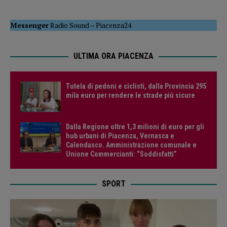
Messenger
Radio Sound
–
Piacenza24
ULTIMA ORA PIACENZA
Tutela di pedoni e ciclisti, dalla Provincia 295
mila euro per rendere le strade più sicure
Dalla Regione oltre 1,3 milioni di euro per gli
hub urbani di Piacenza, Vernasca e
Calendasco. Amministrazione comunale e
Unione Commercianti: “Soddisfatti”
SPORT