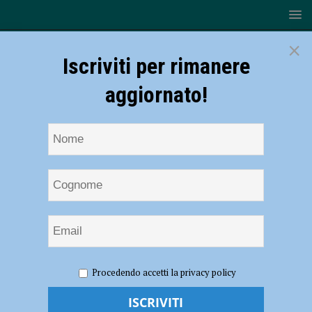
×
Iscriviti per rimanere
aggiornato!
HOME
NOTIZIE
ATTUALITÀ
Torna l’Appennino
Procedendo accetti la privacy policy
Festival, alla scoperta della tradizione musicale delle “quattro
province”