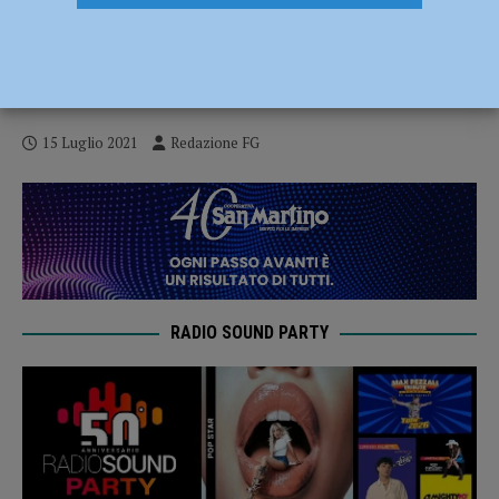
Torna l’Appennino Festival, alla scoperta
della tradizione musicale delle “quattro
province”
15 Luglio 2021
Redazione FG
RADIO SOUND PARTY