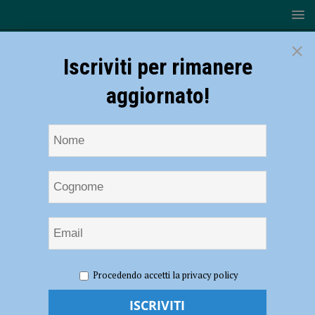
×
Iscriviti per rimanere
aggiornato!
HOME
NOTIZIE
SPORT
BASKET
Assigeco
Procedendo accetti la privacy policy
Piacenza, Stecconi: “Roster giovane, ma possiamo fare bene” – AUDIO
Assigeco Piacenza, Stecconi: “Roster