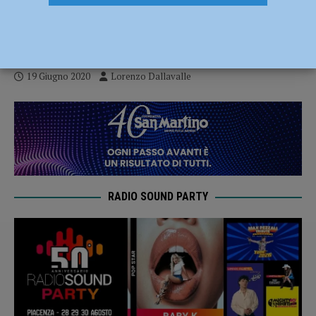
giovane, ma possiamo fare bene” –
AUDIO
19 Giugno 2020
Lorenzo Dallavalle
RADIO SOUND PARTY