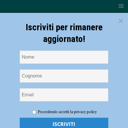
×
Iscriviti per rimanere
aggiornato!
HOME
NOTIZIE
SPORT
BASKET
L’Assigeco
Procedendo accetti la privacy policy
Piacenza cade a Forlì e saluta la Supercoppa
L’Assigeco Piacenza cade a Forlì e saluta