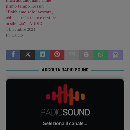
tifosi abbandonano a fine
primo tempo. Rossini:
“Dobbiamo solo lavorare,
abbassare la testa e restare
in silenzio” – AUDIO
1 Dicembre 2024
In "Calcio"
ASCOLTA RADIO SOUND
Seleziona il canale...