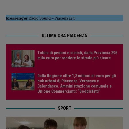
Messenger
Radio Sound
–
Piacenza24
ULTIMA ORA PIACENZA
Tutela di pedoni e ciclisti, dalla Provincia 295
mila euro per rendere le strade più sicure
Dalla Regione oltre 1,3 milioni di euro per gli
hub urbani di Piacenza, Vernasca e
Calendasco. Amministrazione comunale e
Unione Commercianti: “Soddisfatti”
SPORT