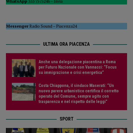
WhatsApp
333 7575246 –
Invia
Messenger
Radio Sound
–
Piacenza24
ULTIMA ORA PIACENZA
Anche una delegazione piacentina a Roma
per Futuro Nazionale con Vannacci: “Focus
su immigrazione e crisi energetica”
Costa Chiappona, il sindaco Maserati: “Un
nuovo parere urbanistico certifica il corretto
operato del Comune, sempre agito con
trasparenza e nel rispetto delle leggi”
SPORT