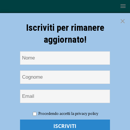
×
Iscriviti per rimanere
aggiornato!
HOME
NOTIZIE
SPORT
BASEBALL
Baseball,
Procedendo accetti la privacy policy
Serie B – Al via i playoff: Piacenza affronta la capolista Reggio Emilia
Baseball, Serie B – Al via i playoff: