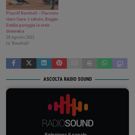
Playoff Baseball – Piacenza
vince Gara-1 sabato, Reggio
Emilia pareggia la serie
domenica
28 Agosto 2022
In "Baseball"
ASCOLTA RADIO SOUND
Seleziona il canale...