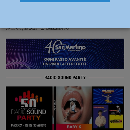
Bimbo di 7 anni si tuffa in piscina ma non
riemerge, bagnino e infermiera lo salvano
11 Giugno 2023
Redazione FG
RADIO SOUND PARTY