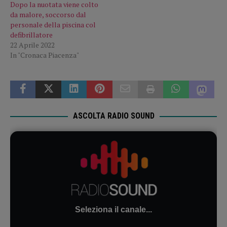
Dopo la nuotata viene colto
da malore, soccorso dal
personale della piscina col
defibrillatore
22 Aprile 2022
In "Cronaca Piacenza"
ASCOLTA RADIO SOUND
Seleziona il canale...