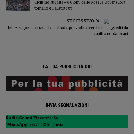
Ciclismo su Pista – 6 Giorni delle Rose, a Fiorenzuola
tornano gli australiani
SUCCESSIVO
Intervengono per una lite in strada, poliziotti accerchiati e aggrediti da
quattro nordafricani
LA TUA PUBBLICITÀ QUI
INVIA SEGNALAZIONI
Radio Sound Piacenza 24
WhatsApp
333 7575246 –
Invia