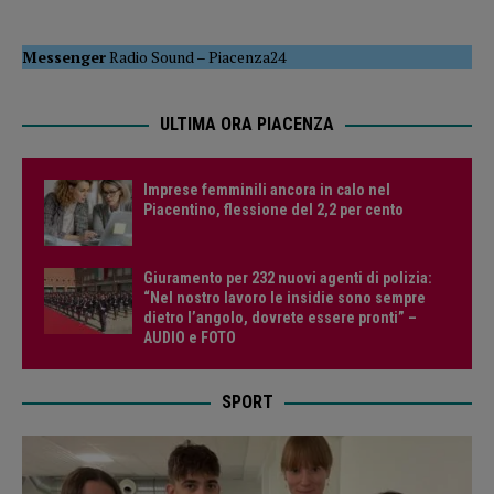
Messenger
Radio Sound
–
Piacenza24
ULTIMA ORA PIACENZA
Imprese femminili ancora in calo nel
Piacentino, flessione del 2,2 per cento
Giuramento per 232 nuovi agenti di polizia:
“Nel nostro lavoro le insidie sono sempre
dietro l’angolo, dovrete essere pronti” –
AUDIO e FOTO
SPORT