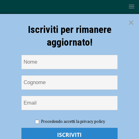
×
Iscriviti per rimanere
aggiornato!
HOME
NOTIZIE
CRONACA PIACENZA
Bimbo di 7
Procedendo accetti la privacy policy
anni si tuffa in piscina ma non riemerge, bagnino e infermiera lo
salvano