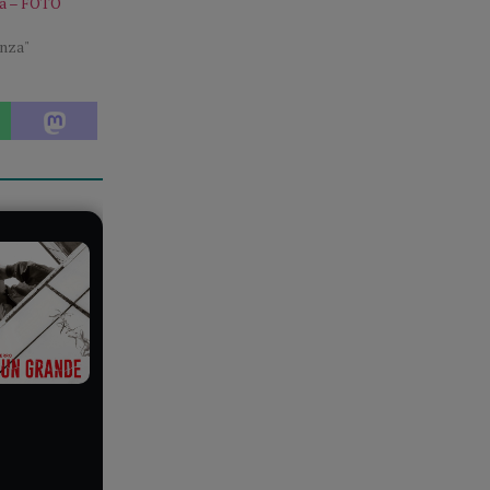
ità – FOTO
enza"