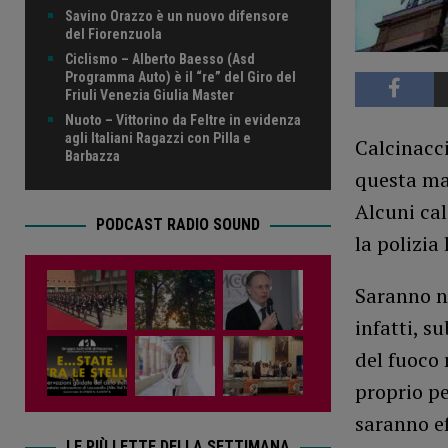
Savino Orazzo è un nuovo difensore
del Fiorenzuola
Ciclismo – Alberto Baesso (Asd
Programma Auto) è il “re” del Giro del
Friuli Venezia Giulia Master
Nuoto – Vittorino da Feltre in evidenza
agli Italiani Ragazzi con Pilla e
Calcinacci
Barbazza
questa mat
Alcuni cal
PODCAST RADIO SOUND
la polizia
Saranno ne
infatti, s
del fuoco 
proprio pe
saranno ef
LE PIÙ LETTE DELLA SETTIMANA