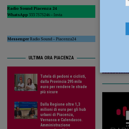
POLITICA
Radio Sound Piacenza 24
WhatsApp
333 7575246 –
Invia
[ 5 Agosto 2026 ]
Caldo estremo e asili nido, Tagliaferri (F
6 Gennaio 
Messenger
Radio Sound
–
Piacenza24
ULTIMA ORA PIACENZA
Tutela di pedoni e ciclisti,
dalla Provincia 295 mila
euro per rendere le strade
più sicure
Dalla Regione oltre 1,3
milioni di euro per gli hub
urbani di Piacenza,
Vernasca e Calendasco.
Amministrazione