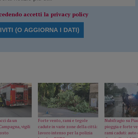
cedendo accetti la privacy policy
cci da un
Forte vento, rami e tegole
Nubifragio su Pia
Campagna, vigili
cadute in varie zone della città:
pioggia e forte ve
posto
lavoro intenso per la polizia
rami caduti: auto