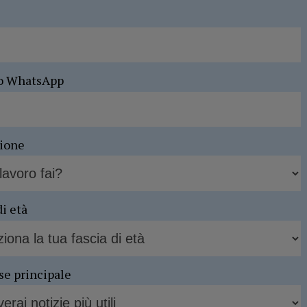
o WhatsApp
sione
di età
se principale