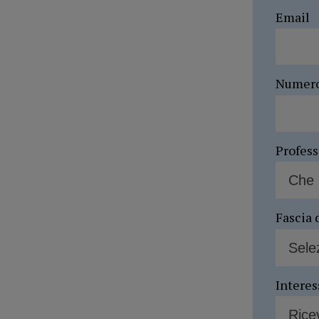
Email
Numer
Profes
Fascia 
Interes