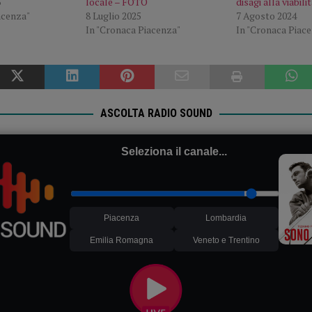
3
locale – FOTO
disagi alla viabil
acenza"
8 Luglio 2025
7 Agosto 2024
In "Cronaca Piacenza"
In "Cronaca Piac
ASCOLTA RADIO SOUND
Seleziona il canale...
Piacenza
Lombardia
Emilia Romagna
Veneto e Trentino