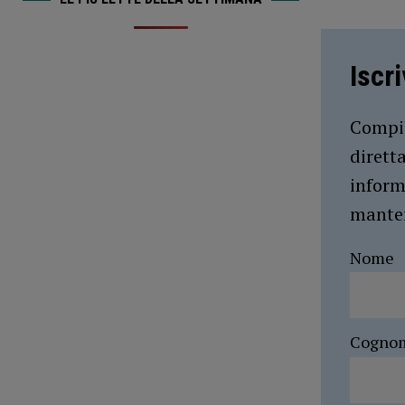
Iscr
Compil
dirett
inform
manten
Nome
Cogno