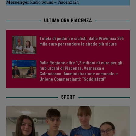
Messenger
Radio Sound
–
Piacenza24
ULTIMA ORA PIACENZA
Tutela di pedoni e ciclisti, dalla Provincia 295
mila euro per rendere le strade più sicure
Dalla Regione oltre 1,3 milioni di euro per gli
hub urbani di Piacenza, Vernasca e
Calendasco. Amministrazione comunale e
Unione Commercianti: “Soddisfatti”
SPORT