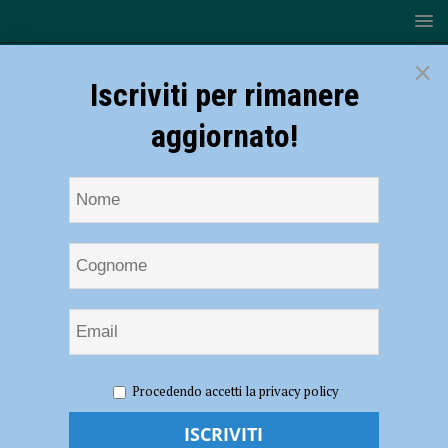
×
Iscriviti per rimanere
aggiornato!
HOME
NOTIZIE
SPORT
CALCIO
Calcio
Procedendo accetti la privacy policy
piacentino in lutto: si è spento Adalgisio Lovattini, decano degli
allenatori