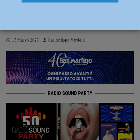
Calcio piacentino in lutto: si è spento
Adalgisio Lovattini, decano degli
allenatori
13 Marzo 2025
Carlofilippo Vardelli
RADIO SOUND PARTY