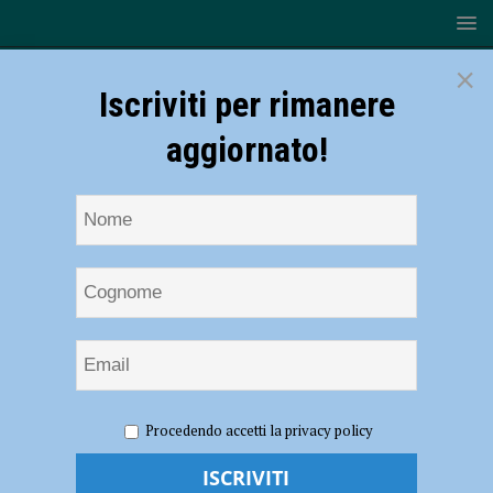
×
Iscriviti per rimanere
aggiornato!
HOME
NOTIZIE
SPORT
CALCIO
Procedendo accetti la privacy policy
Calciomercato Piacenza – Antony Angileri ufficiale al Messina
Calciomercato Piacenza – Antony Angileri