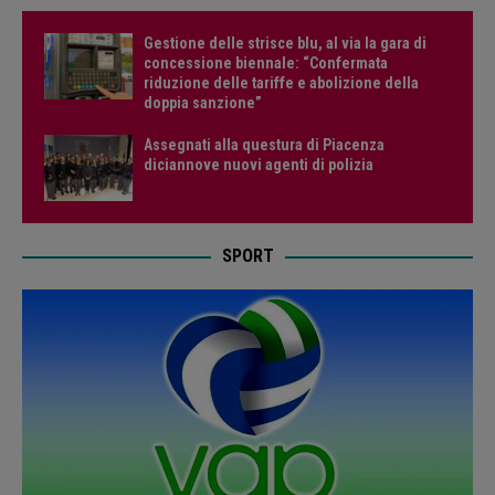
Gestione delle strisce blu, al via la gara di
concessione biennale: “Confermata
riduzione delle tariffe e abolizione della
doppia sanzione”
Assegnati alla questura di Piacenza
diciannove nuovi agenti di polizia
SPORT