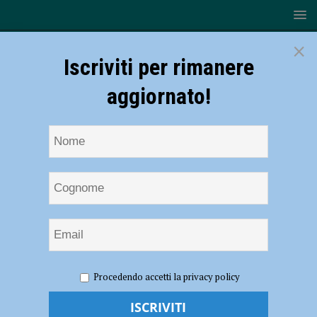
×
Iscriviti per rimanere
aggiornato!
HOME
NOTIZIE
EVENTI A PIACENZA
Castagna
Procedendo accetti la privacy policy
Matta al Trieste 34, la mostra aperta fino al 30 gennaio 2022
Castagna Matta al Trieste 34, la mostra