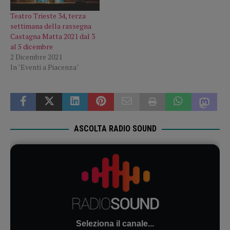
Teatro Trieste 34, terza
settimana della rassegna
Castagna Matta 2021 dal 3
al 5 dicembre
2 Dicembre 2021
In "Eventi a Piacenza"
ASCOLTA RADIO SOUND
Seleziona il canale...