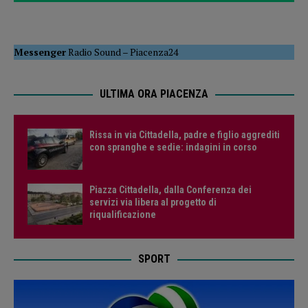
Messenger
Radio Sound
–
Piacenza24
ULTIMA ORA PIACENZA
Rissa in via Cittadella, padre e figlio aggrediti
con spranghe e sedie: indagini in corso
Piazza Cittadella, dalla Conferenza dei
servizi via libera al progetto di
riqualificazione
SPORT