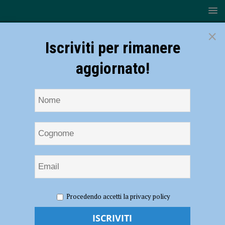
×
Iscriviti per rimanere
aggiornato!
HOME
NOTIZIE
EVENTI A PIACENZA
Cattedrale:
Procedendo accetti la privacy policy
La Scala d’Amore. Visita guidata il 14 febbraio in presenza per San
Valentino con sorpresa finale