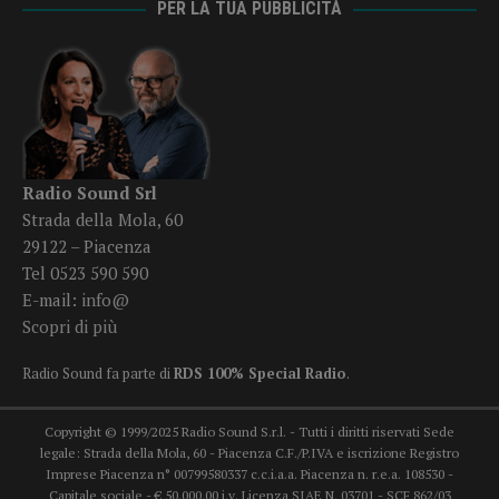
PER LA TUA PUBBLICITÀ
Radio Sound Srl
Strada della Mola, 60
29122 – Piacenza
Tel 0523 590 590
E-mail:
info@
Scopri di più
Radio Sound fa parte di
RDS 100% Special Radio
.
Copyright © 1999/2025 Radio Sound S.r.l. - Tutti i diritti riservati Sede
legale: Strada della Mola, 60 - Piacenza C.F./P.IVA e iscrizione Registro
Imprese Piacenza n° 00799580337 c.c.i.a.a. Piacenza n. r.e.a. 108530 -
Capitale sociale - € 50.000,00 i.v. Licenza SIAE N. 03701 - SCF 862/03