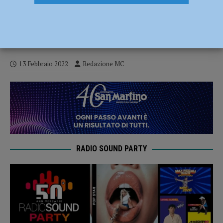
Cattedrale: La Scala d’Amore. Visita
guidata il 14 febbraio in presenza per San
Valentino con sorpresa finale
13 Febbraio 2022
Redazione MC
RADIO SOUND PARTY