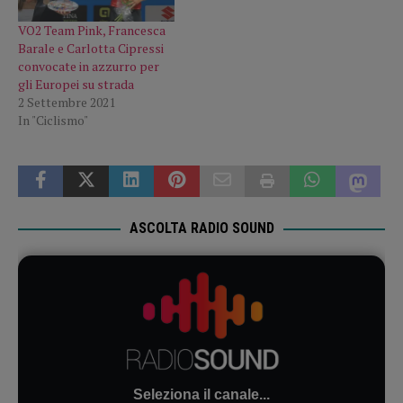
VO2 Team Pink, Francesca
Barale e Carlotta Cipressi
convocate in azzurro per
gli Europei su strada
2 Settembre 2021
In "Ciclismo"
ASCOLTA RADIO SOUND
Seleziona il canale...