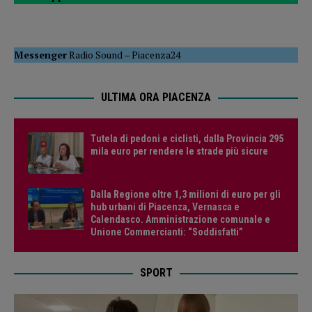
Messenger
Radio Sound
–
Piacenza24
ULTIMA ORA PIACENZA
Tutela di pedoni e ciclisti, dalla Provincia 295
mila euro per rendere le strade più sicure
Dalla Regione oltre 1,3 milioni di euro per gli
hub urbani di Piacenza, Vernasca e
Calendasco. Amministrazione comunale e
Unione Commercianti: “Soddisfatti”
SPORT