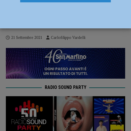
Ciclismo, per Carlotta Cipressi e
Francesca Barale un’esperienza mondiale
in Belgio
21 Settembre 2021
Carlofilippo Vardelli
RADIO SOUND PARTY