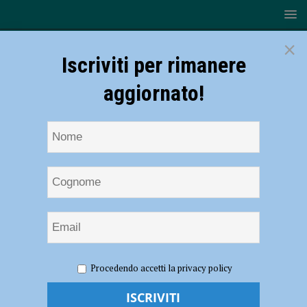
×
Iscriviti per rimanere
aggiornato!
HOME
NOTIZIE
SPORT
CICLISMO
Ciclismo,
Procedendo accetti la privacy policy
per Carlotta Cipressi e Francesca Barale un’esperienza mondiale in
Belgio