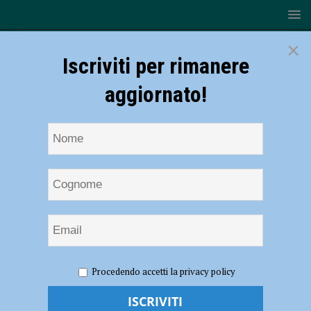
×
Iscriviti per rimanere
aggiornato!
HOME
NOTIZIE
SPORT
CICLISMO
Ciclismo
Procedendo accetti la privacy policy
su Pista – I risultati del “Memorial Pavesi” di Fiorenzuola
Ciclismo su Pista – I risultati del