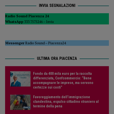
INVIA SEGNALAZIONI
Radio Sound Piacenza 24
WhatsApp
333 7575246 –
Invia
Messenger
Radio Sound
–
Piacenza24
ULTIMA ORA PIACENZA
Fondo da 400 mila euro per la raccolta
differenziata, Confcommercio: “Bene
accompagnare le imprese, ma servono
certezze sui costi”
Favoreggiamento dell’immigrazione
clandestina, espulso cittadino straniero al
termine della pena