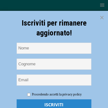
×
Iscriviti per rimanere
aggiornato!
HOME
NOTIZIE
La comunità macedone per la Romagna
Procedendo accetti la privacy policy
alluvionata: al via una raccolta fondi insieme ad Anpas
La comunità macedone per la Romagna