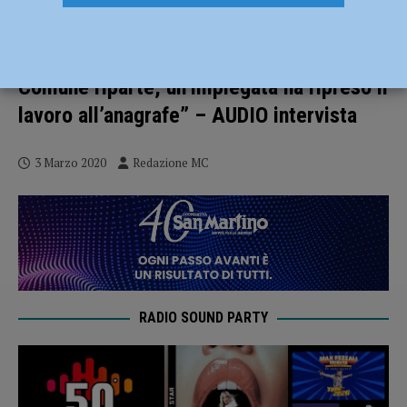
Coronavirus, il Sindaco di Borgonovo
Mazzocchi: “Ho ancora la febbre alta. Il
Comune riparte, un’impiegata ha ripreso il
lavoro all’anagrafe” – AUDIO intervista
3 Marzo 2020
Redazione MC
RADIO SOUND PARTY