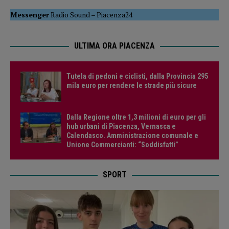
Messenger
Radio Sound
–
Piacenza24
ULTIMA ORA PIACENZA
Tutela di pedoni e ciclisti, dalla Provincia 295
mila euro per rendere le strade più sicure
Dalla Regione oltre 1,3 milioni di euro per gli
hub urbani di Piacenza, Vernasca e
Calendasco. Amministrazione comunale e
Unione Commercianti: “Soddisfatti”
SPORT